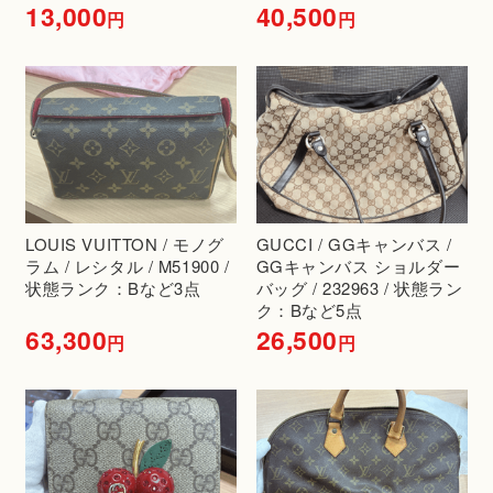
13,000
40,500
円
円
LOUIS VUITTON / モノグ
GUCCI / GGキャンバス /
ラム / レシタル / M51900 /
GGキャンバス ショルダー
状態ランク：Bなど3点
バッグ / 232963 / 状態ラン
ク：Bなど5点
63,300
26,500
円
円