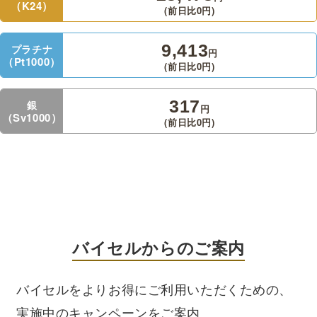
（K24）
(前日比
0
円
)
9,413
プラチナ
円
（Pt1000）
(前日比
0
円
)
317
銀
円
（Sv1000）
(前日比
0
円
)
バイセルからのご案内
バイセルをよりお得にご利用いただくための、
実施中のキャンペーンをご案内