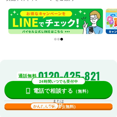
0120-425-821
通話無料
24時間いつでも受付中
電話で相談する
（無料）
または
来店予約
かんたん予約
(無料)