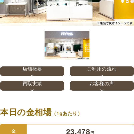
店舗概要
ご利用の流れ
買取実績
お客様の声
本日の金相場
（1gあたり）
23,478
金
円