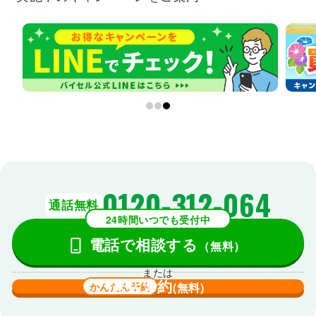
0120-312-064
通話無料
24時間いつでも受付中
電話で相談する
（無料）
または
来店予約
かんたん予約
(無料)