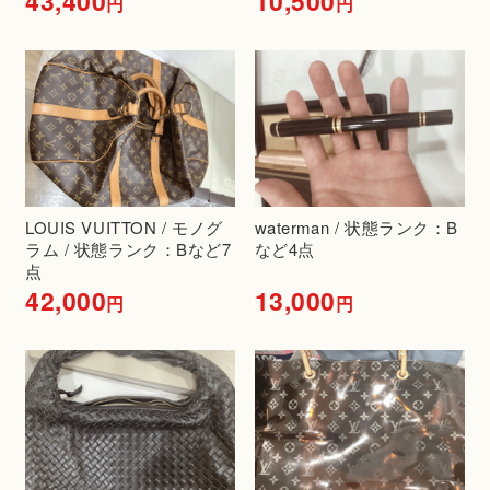
43,400
10,500
円
円
LOUIS VUITTON / モノグ
waterman / 状態ランク：B
ラム / 状態ランク：Bなど7
など4点
点
42,000
13,000
円
円