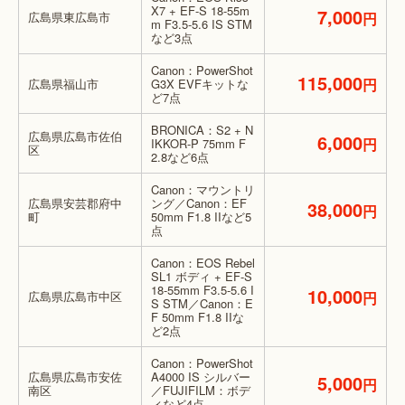
X7 + EF-S 18-55m
7,000
広島県東広島市
円
m F3.5-5.6 IS STM
など3点
Canon：PowerShot
115,000
円
広島県福山市
G3X EVFキットな
ど7点
BRONICA：S2 + N
広島県広島市佐伯
6,000
円
IKKOR-P 75mm F
区
2.8など6点
Canon：マウントリ
広島県安芸郡府中
ング／Canon：EF
38,000
円
町
50mm F1.8 IIなど5
点
Canon：EOS Rebel
SL1 ボディ + EF-S
18-55mm F3.5-5.6 I
10,000
広島県広島市中区
円
S STM／Canon：E
F 50mm F1.8 IIな
ど2点
Canon：PowerShot
広島県広島市安佐
A4000 IS シルバー
5,000
円
南区
／FUJIFILM：ボデ
ィなど4点