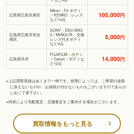
Nikon：F4 ボディ
105,000
円
広島県広島市東区
／KENKO：レンズ
など14点
SONY：DSC-WX3
広島県広島市安佐
0／MINOLTA：交換
5,000
円
南区
レンズ付きボディ
など4点
FUJIFILM：ボディ
14,000
円
広島県呉市
／Canon：ボディな
ど12点
※上記買取実績はあくまで一例です。状態によっては、ご希望の金額
に添えないものや、お値段が付かないものもございますのであらか
じめご了承下さい。
※内容により宅配査定・店舗査定をご案内する場合がございます。
買取情報をもっと見る