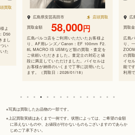
頭買取
広島県安芸高田市
店頭買取
広
58,000
円
買取金額
買取金
客様よ
：D50
広島パルコ店をご利用いただいたお客様よ
広島
きまし
り、AF用レンズ／Canon：EF 100mm F2.
り、一
につい
8L MACRO IS USMなど類の買取・査定を
ZOOM
ていた
ご依頼いただきました。査定士の対応と値
の買
）
段に満足していただけました。バイセルは
イセ
お客様が納得のいくまで丁寧に説明いたし
能で
ます。（買取日：2026/01/18）
利用で
※写真は買取したお品物の一部です。
※上記買取実績はあくまで一例です。状態によっては、ご希望の金額
に添えないものや、お値段が付かないものもございますのであらか
じめご了承下さい。