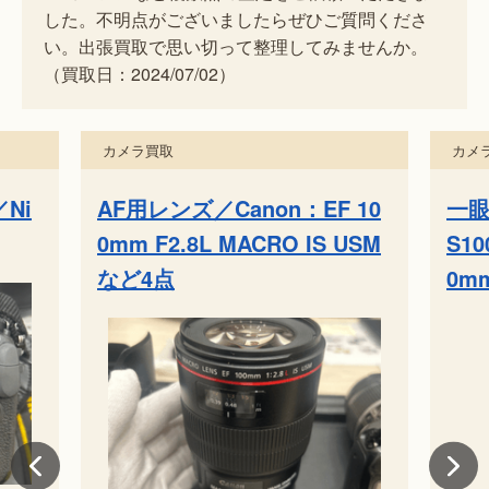
した。不明点がございましたらぜひご質問くださ
い。出張買取で思い切って整理してみませんか。
（買取日：2024/07/02）
カメラ買取
カメ
Ni
AF用レンズ／Canon：EF 10
一眼
0mm F2.8L MACRO IS USM
S10
など4点
0mm