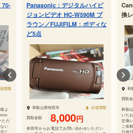
70-
Panasonic：デジタルハイビ
Ca
ジョンビデオ HC-W590M ブ
換レ
ラウン／FUJIFILM：ボディな
ど5点
頭買取
和
買取金
和歌山県有田市
出張買取
客様よ
和歌
8,000
0mm
いたお
円
買取金額
いただ
交換
のない
ご依
有田市からお電話でお問い合わせいただい
査定に
日祝