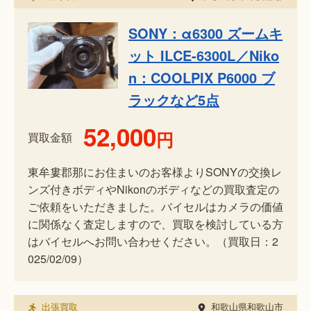
SONY：α6300 ズームキ
ット ILCE-6300L／Niko
n：COOLPIX P6000 ブ
ラックなど5点
52,000
円
買取金額
東牟婁郡那にお住まいのお客様よりSONYの交換レ
ンズ付きボディやNikonのボディなどの買取査定の
ご依頼をいただきました。バイセルはカメラの価値
に関係なく査定しますので、買取を検討している方
はバイセルへお問い合わせください。（買取日：2
025/02/09）
出張買取
和歌山県和歌山市