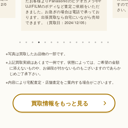
たお客様よりPanasonicのビデオカメラやF
2/0
すの
UJIFILMのボディなど査定ご依頼をいただ
さい。
きました。お急ぎの場合は電話で承ってお
ります。出張買取なら自宅にいながら売却
できます。（買取日：2024/12/05）
※写真は買取したお品物の一部です。
※上記買取実績はあくまで一例です。状態によっては、ご希望の金額
に添えないものや、お値段が付かないものもございますのであらか
じめご了承下さい。
※内容により宅配査定・店舗査定をご案内する場合がございます。
買取情報をもっと見る