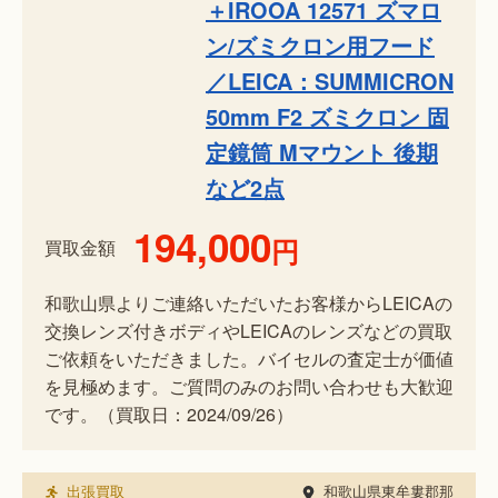
＋IROOA 12571 ズマロ
ン/ズミクロン用フード
／LEICA：SUMMICRON
50mm F2 ズミクロン 固
定鏡筒 Mマウント 後期
など2点
194,000
円
買取金額
和歌山県よりご連絡いただいたお客様からLEICAの
交換レンズ付きボディやLEICAのレンズなどの買取
ご依頼をいただきました。バイセルの査定士が価値
を見極めます。ご質問のみのお問い合わせも大歓迎
です。（買取日：2024/09/26）
出張買取
和歌山県東牟婁郡那