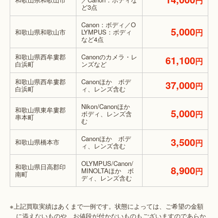
円
ど3点
Canon：ボディ／O
5,000
円
和歌山県和歌山市
LYMPUS：ボディ
など4点
和歌山県西牟婁郡
Canonのカメラ・レ
61,100
円
白浜町
ンズなど
和歌山県西牟婁郡
Canonほか ボデ
37,000
円
白浜町
ィ、レンズ含む
Nikon/Canonほか
和歌山県東牟婁郡
5,000
円
ボディ、レンズ含
串本町
む
Canonほか ボデ
3,500
和歌山県橋本市
円
ィ、レンズ含む
OLYMPUS/Canon/
和歌山県日高郡印
8,900
円
MINOLTAほか ボ
南町
ディ、レンズ含む
※上記買取実績はあくまで一例です。状態によっては、ご希望の金額
に添えないものや、お値段が付かないものもございますのであらか