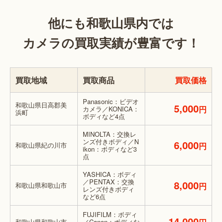
他にも和歌山県内では
カメラの買取実績が豊富です！
買取地域
買取商品
買取価格
Panasonic：ビデオ
和歌山県日高郡美
5,000
円
カメラ／KONICA：
浜町
ボディなど4点
MINOLTA：交換レ
ンズ付きボディ／N
6,000
和歌山県紀の川市
円
ikon：ボディなど3
点
YASHICA：ボディ
／PENTAX：交換
8,000
和歌山県和歌山市
円
レンズ付きボディ
など6点
FUJIFILM：ボディ
14,000
和歌山県和歌山市
／Canon：ボディな