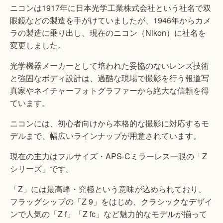
ニコンは1917年に日本光学工業株式会社という社名で双
眼鏡などの製造を手がけていましたが、1946年からカメ
ラの製造に乗り出し、現在のニコン（Nikon）に社名を
変更しました。
光学機器メーカーとして培われた妥協のないレンズ技術
と強固なボディ設計は、過酷な現場で撮影を行う報道写
真家やネイチャーフォトグラファーから絶大な信頼を得
ています。
ニコンには、初心者向けから本格的な撮影に対応するモ
デルまで、幅広いラインナップが用意されています。
現在の主力はフルサイズ・APS-Cミラーレス一眼の「Z
シリーズ」です。
「Z」には最高峰・究極という意味が込められており、
フラッグシップの「Z 9」をはじめ、クラシックなデザイ
ンで人気の「Z f」「Z fc」など魅力的なモデルが揃って