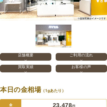
店舗概要
ご利用の流れ
買取実績
お客様の声
本日の金相場
（1gあたり）
23,478
金
円