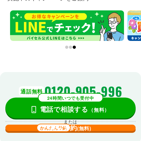
0120-905-996
通話無料
24時間いつでも受付中
電話で相談する
（無料）
または
来店予約
かんたん予約
(無料)