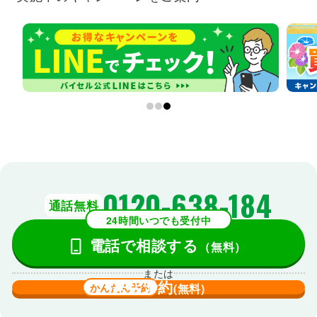
0120-638-184
通話無料
24時間いつでも受付中
電話で相談する
（無料）
または
来店予約
かんたん予約
(無料)