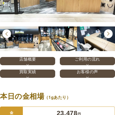
店舗概要
ご利用の流れ
買取実績
お客様の声
本日の金相場
（1gあたり）
23,478
金
円