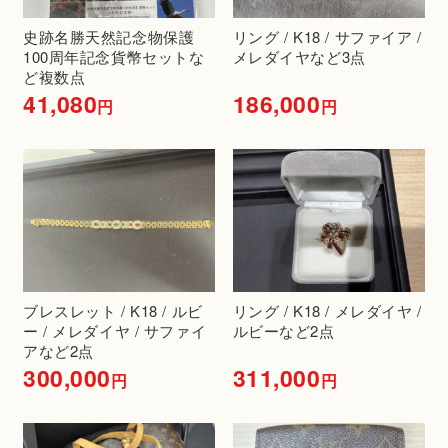
史跡名勝天然記念物保護
リング / K18 / サファイア /
100周年記念貨幣セットな
メレダイヤなど3点
ど複数点
41,080
186,000
円
円
ブレスレット / K18 / ルビ
リング / K18 / メレダイヤ /
ー / メレダイヤ / サファイ
ルビーなど2点
アなど2点
300,000
311,000
円
円