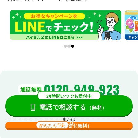
0120-949-923
通話無料
24時間いつでも受付中
電話で相談する
（無料）
または
来店予約
かんたん予約
(無料)