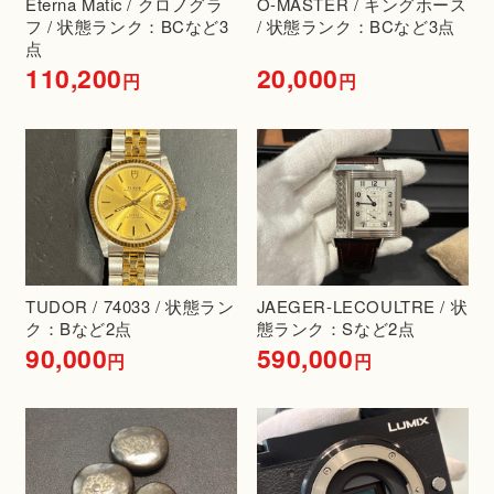
Eterna Matic / クロノグラ
O-MASTER / キングホース
フ / 状態ランク：BCなど3
/ 状態ランク：BCなど3点
点
110,200
20,000
円
円
TUDOR / 74033 / 状態ラン
JAEGER-LECOULTRE / 状
ク：Bなど2点
態ランク：Sなど2点
90,000
590,000
円
円