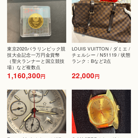
東京2020パラリンピック競
LOUIS VUITTON / ダミエ /
技大会記念一万円金貨幣
チェルシー / N51119 / 状態
（聖火ランナーと国立競技
ランク：Bなど2点
場）など複数点
1,160,300
22,000
円
円