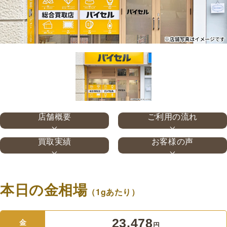
店舗概要
ご利用の流れ
買取実績
お客様の声
本日の金相場
（1gあたり）
23,478
金
円