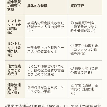
記念硬貨
の種類・
具体的な特徴
買取可否
状態
ミントセ
会場内で限定販売された
◎ 積極買取対象
ット（会
特製ケース入りの貨幣セ
（流通量が少なく
場内販
ット
希少価値が高い）
売）
ミントセ
◯ 査定・買取対象
ット（会
一般販売された特製ケー
（コレクション価
場外販
ス入りの貨幣セット
値を評価）
売）
他の古銭
つくば万博硬貨だけでな
◯ 買取可能（全体
とのまと
く、他の記念硬貨や古銭
の価値で評価）
め売り
とまとめての査定
通常流通
△ 非常に微妙（基
傷や汚れがあるもの、ケ
品（単
本的には額面通
ースがない単品
品・裸）
り）
※通常の流通品は現在も「500円」としてお店で使用可能