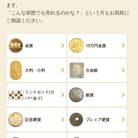
ます。
「こんな状態でも売れるのかな？」という方もお気軽に
ご相談ください。
金貨
10万円金貨
大判・小判
古金銀
ミントセット(カ
銀貨
バーあり)
記念硬貨
プレミア硬貨