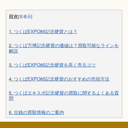
目次
[
非表示
]
1.
つくばEXPO85記念硬貨とは？
2.
つくば万博記念硬貨の価値は？買取可能なラインを
解説
3.
つくばEXPO85記念硬貨を高く売るコツ
4.
つくばEXPO85記念硬貨のおすすめの売却方法
5.
つくばエキスポ記念硬貨の買取に関するよくある質
問
6.
古銭の買取情報のご案内