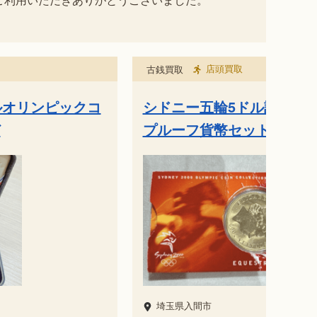
店頭買取
古銭買取
ルオリンピックコ
シドニー五輪5ドル記念硬
ど
プルーフ貨幣セット 三重
埼玉県入間市