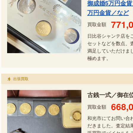
御成婚5万円金貨
万円金貨／など
771,
買取金額
日比谷シャンテ店を
セットなどを数点、
満足していただけま
極めます。
出張買取
古銭一式／御在
668,
買取金額
和光市にてお問い合
だきました。査定結
張買取でバイセルを