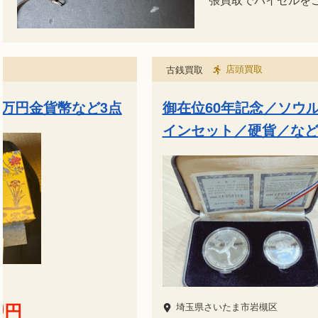
店頭買取
古銭買取
1万円金貨幣など3点
御在位60年記念／ソウ
インセット／硬貨／な
0
円
埼玉県さいたま市岩槻区