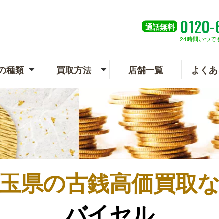
0120-
通話
無料
24時間いつで
の種類
買取方法
店舗一覧
よくあ
玉県の
古銭高価買取
バイセル