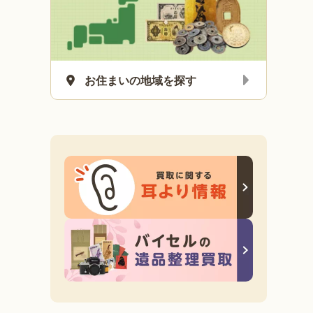
出張買取
古銭買取
お住まいの地域を探す
ット／リバティコインセ
沖縄復帰50周年記念
など
埼玉県蓮田市
600,00
買取金額