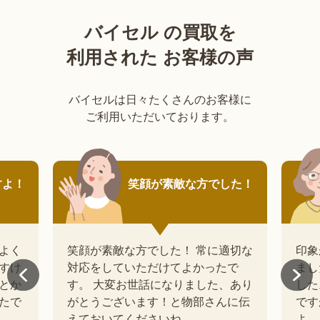
バイセル の買取を
利用された お客様の声
バイセルは日々たくさんのお客様に
ご利用いただいております。
した！
印象が良い方で丁寧に対
応してくれました。
適切な
印象が良い方で丁寧に対応してくれ
応対
で
ました。品物も一つ一つ見てくれま
です
、あり
した。引き取れないものもあったの
んで
に伝
ですが説明を聞いて納得できました
定お
よ。