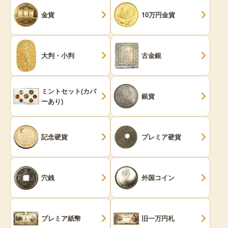
金貨
10万円金貨
大判・小判
古金銀
ミントセット(カバ
銀貨
ーあり)
記念硬貨
プレミア硬貨
穴銭
外国コイン
プレミア紙幣
旧一万円札