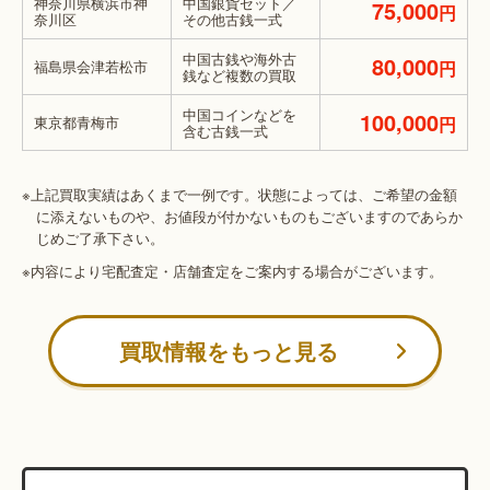
神奈川県横浜市神
中国銀貨セット／
75,000
円
奈川区
その他古銭一式
中国古銭や海外古
80,000
福島県会津若松市
円
銭など複数の買取
中国コインなどを
100,000
東京都青梅市
円
含む古銭一式
※上記買取実績はあくまで一例です。状態によっては、ご希望の金額
に添えないものや、お値段が付かないものもございますのであらか
じめご了承下さい。
※内容により宅配査定・店舗査定をご案内する場合がございます。
買取情報をもっと見る