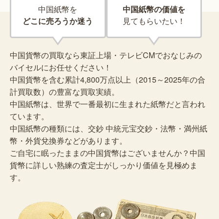
中国紙幣を
中国紙幣の価値を
どこに売ろうか迷う
見てもらいたい！
中国貨幣の買取なら東証上場・テレビCMでおなじみの
バイセルにお任せください！
中国貨幣を含む累計4,800万点以上（2015～2025年の合
計買取数）の豊富な買取実績。
中国紙幣は、世界で一番最初に生まれた紙幣だと言われ
ています。
中国紙幣の種類には、交鈔 中統元宝交鈔・法幣・満州紙
幣・外貨兌換券などがあります。
ご自宅に眠ったままの中国貨幣はございませんか？中国
貨幣に詳しい熟練の査定士がしっかり価値を見極めま
す。