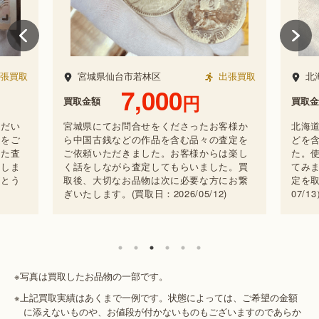
張買取
北海道旭川市
出張買取
6,000
円
兵
買取金額
買取金
客様か
北海道在住のお客様より中国古銭 山鬼な
査定を
どを含むお品の査定依頼をお受けしまし
兵庫
は楽し
た。使用機会が減ったお品物を査定に出し
中国
た。買
てみませんか。バイセルはお品物全般の査
まし
にお繋
定を取り扱っております。（買取日：2025/
定を
07/13）
もの
※写真は買取したお品物の一部です。
※上記買取実績はあくまで一例です。状態によっては、ご希望の金額
に添えないものや、お値段が付かないものもございますのであらか