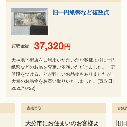
旧一円紙幣など複数点
37,320
円
買取金額
天神地下街店をご利用いただいたお客様より旧一円
紙幣などのお品を査定ご依頼いただきました。一部
値段をつけることが難しいお品物もありましたが、
大量のお品物をお買い取りいたしました。(買取日:
2025/10/22)
古銭買取
古銭
様よ
旧日本銀貨をはじめ多数の古
一