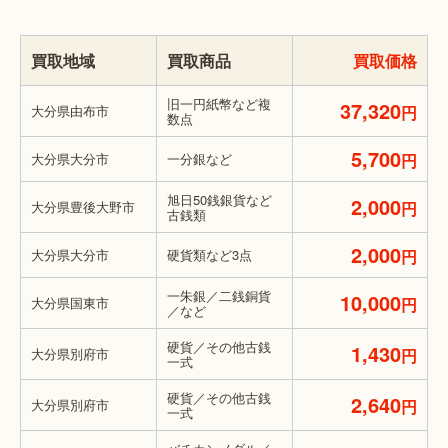
買取地域
買取商品
買取価格
旧一円紙幣など複
37,320
大分県由布市
円
数点
5,700
大分県大分市
一分銀など
円
旭日50銭銀貨など
2,000
大分県豊後大野市
円
古銭類
2,000
大分県大分市
硬貨類など3点
円
一朱銀／二銭銅貨
10,000
大分県国東市
円
／など
硬貨／その他古銭
1,430
大分県別府市
円
一式
硬貨／その他古銭
2,640
大分県別府市
円
一式