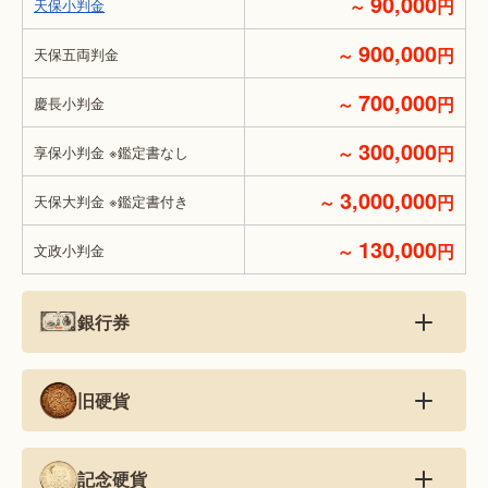
90,000
～
円
天保小判金
900,000
～
円
天保五両判金
700,000
～
円
慶長小判金
300,000
～
円
享保小判金 ※鑑定書なし
3,000,000
～
円
天保大判金 ※鑑定書付き
130,000
～
円
文政小判金
銀行券
旧硬貨
記念硬貨