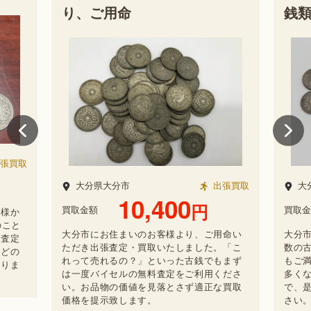
銭類をご売却
大
張買取
大分県大分市
出張買取
買取
17,800
円
買取金額
大分
一分
用命い
大分市のお客様より旧日本銀貨をはじめ多
バイ
。「こ
数の古銭類をご売却頂きました。お値段に
ござ
もまず
もご満足頂き、何よりです。古銭は枚数が
譲り
くださ
多くなると重くて運び出しも困難ですの
2026/
な買取
で、是非バイセルの出張買取をお試しくだ
さい。