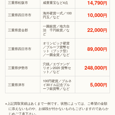
14,790
三重県松阪市
咸豊重宝など4点
円
海外硬貨一式／100
10,000
三重県四日市市
円
円玉／など
一圓銀貨／地方自
22,000
円
三重県度会郡
治 千円銀貨／な
ど
オリンピック硬貨
／プルーフ貨幣セ
89,000
三重県四日市市
円
ット（ブック型）
／一圓金貨／など
穴銭／エヴァンゲ
248,000
円
三重県伊勢市
リオン2020 貨幣セ
ット／など
100円硬貨／ブルネ
5,000
円
三重県津市
イ30ドル記念プル
ーフ銀貨幣／など
※上記買取実績はあくまで一例です。状態によっては、ご希望の金額
に添えないものや、お値段が付かないものもございますのであらか
じめご了承下さい。