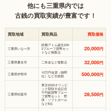
他にも三重県内では
古銭の買取実績が豊富です！
買取地域
買取商品
買取価格
鉄腕アトム誕生200
20,000
円
三重県いなべ市
3プルーフ貨幣セッ
トなど複数点
32,000
三重県桑名市
二朱金など複数点
円
10万円金貨（御即
500,000
三重県伊勢市
円
位）など古銭類
東京2020オリンピ
ック競技大会記念
千円銀貨幣プルー
28,500
三重県松阪市
円
フ貨幣セット 野
球・ソフトボール
など8点