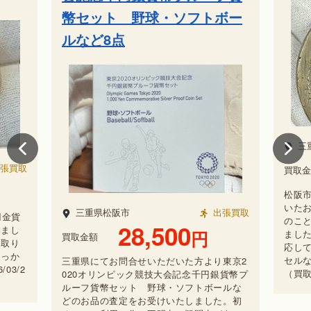
幣セット 野球・ソフトボー
ルなど8点
三
張買取
買取金
松阪
いた
三重県松阪市
出張買取
円金貨
のこ
28,500
きまし
円
まし
買取金額
を取り
応し
しっか
セル
三重県にてお問合せいただいた方より東京2
03/2
（買取日
020オリンピック競技大会記念千円銀貨幣プ
ルーフ貨幣セット 野球・ソフトボールな
どのお品の査定をお受けいたしました。初