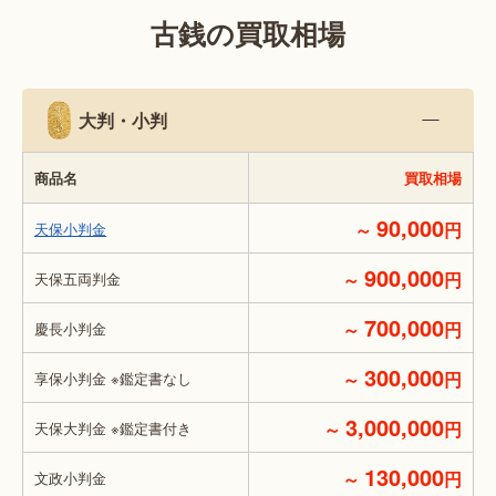
古銭の買取相場
大判・小判
商品名
買取相場
90,000
～
円
天保小判金
900,000
～
円
天保五両判金
700,000
～
円
慶長小判金
300,000
～
円
享保小判金 ※鑑定書なし
3,000,000
～
円
天保大判金 ※鑑定書付き
130,000
～
円
文政小判金