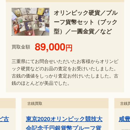
オリンピック硬貨／プル
ーフ貨幣セット（ブック
型）／一圓金貨／など
89,000
円
買取金額
三重県にてお問合せいただいたお客様からオリンピ
ック硬貨などのお品の査定をお受けいたしました。
古銭の価値をしっかり査定お付けいたしました。古
銭のほとんどが美品でした。
古銭買取
古銭
ど古
東京2020オリンピック競技大
咸豊
会記念千円銀貨幣プルーフ貨