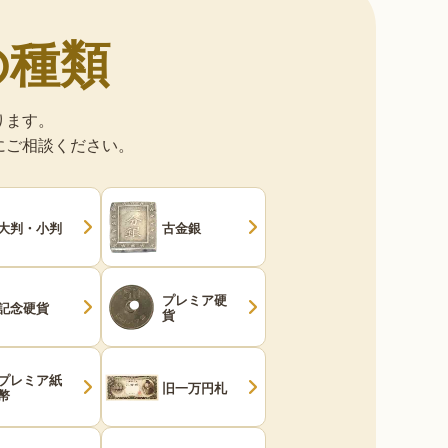
の種類
ります。
にご相談ください。
大判・小判
古金銀
プレミア硬
記念硬貨
貨
プレミア紙
旧一万円札
幣