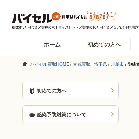
御成婚5万円金貨／御在位六十年記念セット／御即位10万円金貨／など(埼玉県川
ホーム
初めての方へ
バイセル買取HOME
古銭買取
埼玉県
川越市
御成
>
>
>
>
初めての方へ
感染予防対策について