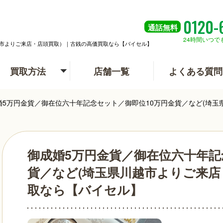
0120-
通話
無料
24時間いつで
越市よりご来店・店頭買取）｜古銭の高価買取なら【バイセル】
買取方法
店舗一覧
よくある質問
婚5万円金貨／御在位六十年記念セット／御即位10万円金貨／など(埼
御成婚5万円金貨／御在位六十年記
貨／など(埼玉県川越市よりご来
取なら【バイセル】