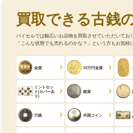
買取できる古銭
バイセルでは幅広いお品物を買取させていただいてお
「こんな状態でも売れるのかな？」という方もお気軽
金貨
10万円金貨
ミントセッ
ト(カバーあ
銀貨
り)
穴銭
外国コイン