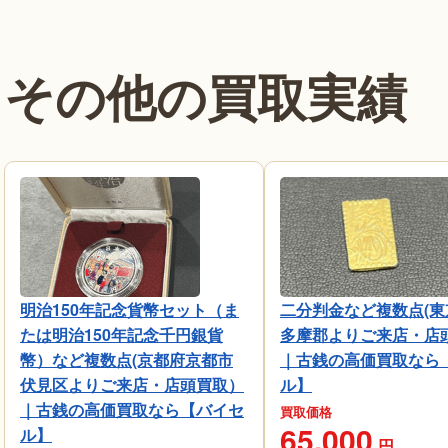
その他の買取実績
明治150年記念貨幣セット（ま
二分判金など複数点(東
たは明治150年記念千円銀貨
多摩郡よりご来店・店
幣）など複数点(京都府京都市
｜古銭の高価買取なら
伏見区よりご来店・店頭買取）
ル】
｜古銭の高価買取なら【バイセ
買取価格
65,000
ル】
円