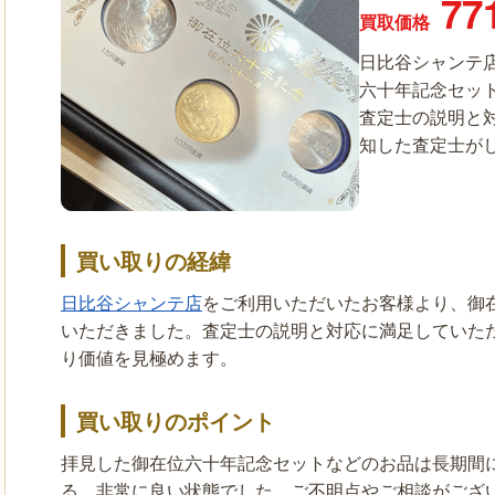
77
買取価格
日比谷シャンテ
六十年記念セッ
査定士の説明と
知した査定士が
買い取りの経緯
日比谷シャンテ店
をご利用いただいたお客様より、御
いただきました。査定士の説明と対応に満足していた
り価値を見極めます。
買い取りのポイント
拝見した御在位六十年記念セットなどのお品は長期間
る、非常に良い状態でした。ご不明点やご相談がござ