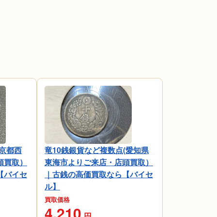
京都西
竜10銭銀貨など複数点(愛知県
頭買取）
東海市よりご来店・店頭買取）
【バイセ
｜古銭の高価買取なら【バイセ
ル】
買取価格
4,210
円