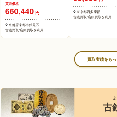
買取価格
660,440
東京都西多摩郡
円
古銭買取
/
店頭買取を利用
京都府京都市伏見区
古銭買取
/
店頭買取を利用
買取実績をもっ
よ
古