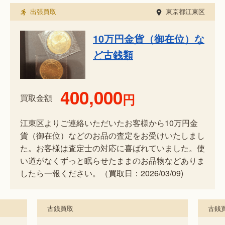
出張買取
東京都江東区
10万円金貨（御在位）な
ど古銭類
400,000
円
買取金額
江東区よりご連絡いただいたお客様から10万円金
貨（御在位）などのお品の査定をお受けいたしまし
た。お客様は査定士の対応に喜ばれていました。使
い道がなくずっと眠らせたままのお品物などありま
したら一報ください。（買取日：2026/03/09)
古銭買取
古銭