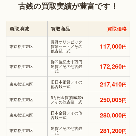
古銭の買取実績が豊富です！
買取地域
買取商品
買取価格
長野オリンピック
117,000
円
東京都江東区
貨幣セット／その
他古銭一式
御即位記念十万円
172,260
円
東京都江東区
硬貨／その他古銭
一式
旧日本銀貨／その
217,410
東京都江東区
円
他古銭一式
5万円金貨(御成婚)
250,005
東京都江東区
円
／その他古銭一式
日本金貨／その他
280,000
東京都江東区
円
古銭一式
硬貨／その他古銭
281,200
東京都江東区
円
一式