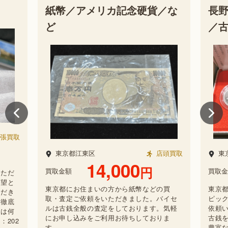
紙幣／アメリカ記念硬貨／な
長
ど
／
張買取
東京都江東区
店頭買取
東
14,000
円
買取金額
買取金
いただ
希望と
東京都にお住まいの方から紙幣などの買
東京
ただき
取・査定ご依頼をいただきました。バイセ
ピッ
を徹底
ルは古銭全般の査定をしております。気軽
依頼
点は何
にお申し込みをご利用お待ちしておりま
古銭
202
す。
豊富