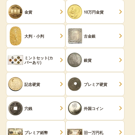
金貨
10万円金貨
大判・小判
古金銀
ミントセット(カ
銀貨
バーあり)
記念硬貨
プレミア硬貨
穴銭
外国コイン
プレミア紙幣
旧一万円札