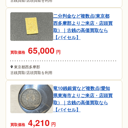
古銭買取
/
店頭買取を利用
二分判金など複数点(東京都
西多摩郡よりご来店・店頭買
取）｜古銭の高価買取なら
【バイセル】
65,000
円
買取価格
東京都西多摩郡
古銭買取
/
店頭買取を利用
竜10銭銀貨など複数点(愛知
県東海市よりご来店・店頭買
取）｜古銭の高価買取なら
【バイセル】
4,210
円
買取価格