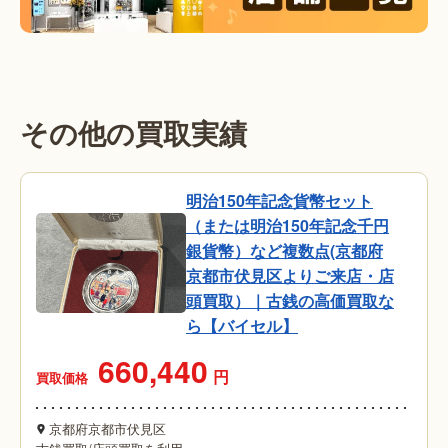
その他の買取実績
明治150年記念貨幣セット
（または明治150年記念千円
銀貨幣）など複数点(京都府
京都市伏見区よりご来店・店
頭買取）｜古銭の高価買取な
ら【バイセル】
660,440
円
買取価格
京都府京都市伏見区