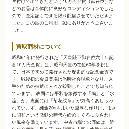
片付けで出てきたという10万円金貨（御在位）な
どのお品は全体的に良好なコンディションでした
ので、査定額もできる限り配慮させていただきま
した。この度のご利用、誠にありがとうございま
した。
買取商材について
昭和61年に発行された「天皇陛下御在位六十年記
念10万円金貨」は、昭和天皇の在位60年を祝し
て、日本で初めて発行された歴史的な記念金貨で
す。戦後初の金貨登場は当時社会現象となり、入
手のための抽選に人々が殺到したことでも知られ
ています。
表面には平和を象徴する「鳩」と「水
流」が、裏面には「菊花紋章」が気高くあしらわ
れています。純金20gを用いた重厚な作りは、まさ
に昭和という激動の時代を締めくくるにふさわし
い風格を備えています。
中古市場での価値は、近