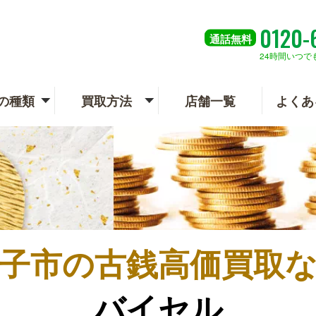
0120-
通話
無料
24時間いつで
の種類
買取方法
店舗一覧
よくあ
子市の
古銭高価買取
バイセル