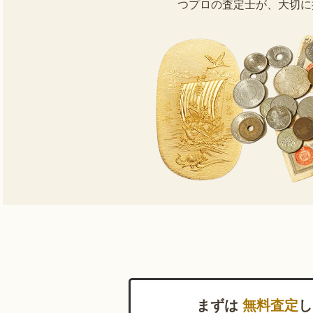
つプロの査定士が、大切に
まずは
無料査定
し