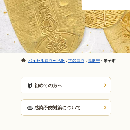
バイセル買取HOME
古銭買取
鳥取県
米子市
>
>
>
初めての方へ
感染予防対策について