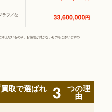
グラフ／な
33,600,000
円
に添えないものや、お値段が付かないものもございますの
3
プ買取で
選ばれ
つの理
由