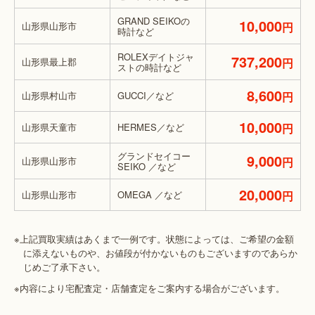
GRAND SEIKOの
10,000
山形県山形市
円
時計など
ROLEXデイトジャ
737,200
山形県最上郡
円
ストの時計など
8,600
山形県村山市
GUCCI／など
円
10,000
山形県天童市
HERMES／など
円
グランドセイコー
9,000
山形県山形市
円
SEIKO ／など
20,000
山形県山形市
OMEGA ／など
円
※上記買取実績はあくまで一例です。状態によっては、ご希望の金額
に添えないものや、お値段が付かないものもございますのであらか
じめご了承下さい。
※内容により宅配査定・店舗査定をご案内する場合がございます。