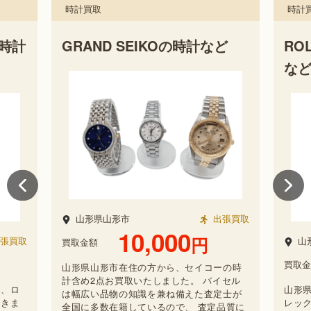
時計買取
時計
ど
ROLEXデイトジャストの時計
GR
など
張買取
山
山形県最上郡
出張買取
買取金
737,200
円
買取金額
ーの時
山形
イセル
計含め
山形県最上郡のお客様からご用命賜り、ロ
定士が
は幅
レックスの時計など数点お譲りいただきま
品質に
全国