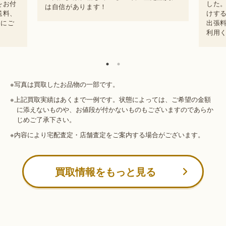
した。 状態も良く、しっかりと価格をお付
は自
けすることができました。 査定料、送料、
出張料など無料ですので、またお気軽にご
利用ください。
※写真は買取したお品物の一部です。
※上記買取実績はあくまで一例です。状態によっては、ご希望の金額
に添えないものや、お値段が付かないものもございますのであらか
じめご了承下さい。
※内容により宅配査定・店舗査定をご案内する場合がございます。
買取情報をもっと見る