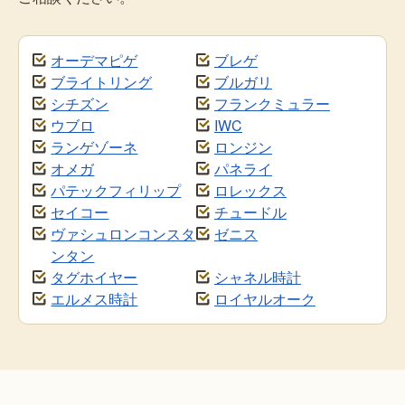
オーデマピゲ
ブレゲ
ブライトリング
ブルガリ
シチズン
フランクミュラー
ウブロ
IWC
ランゲゾーネ
ロンジン
オメガ
パネライ
パテックフィリップ
ロレックス
セイコー
チュードル
ヴァシュロンコンスタ
ゼニス
ンタン
タグホイヤー
シャネル時計
エルメス時計
ロイヤルオーク