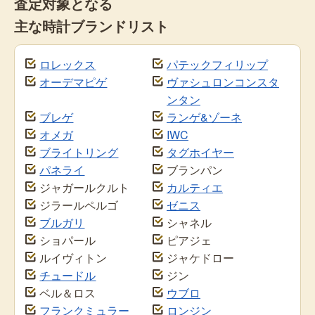
査定対象となる
主な時計ブランドリスト
ロレックス
パテックフィリップ
オーデマピゲ
ヴァシュロンコンスタ
ンタン
ブレゲ
ランゲ&ゾーネ
オメガ
IWC
ブライトリング
タグホイヤー
パネライ
ブランパン
ジャガールクルト
カルティエ
ジラールペルゴ
ゼニス
ブルガリ
シャネル
ショパール
ピアジェ
ルイヴィトン
ジャケドロー
チュードル
ジン
ベル＆ロス
ウブロ
フランクミュラー
ロンジン