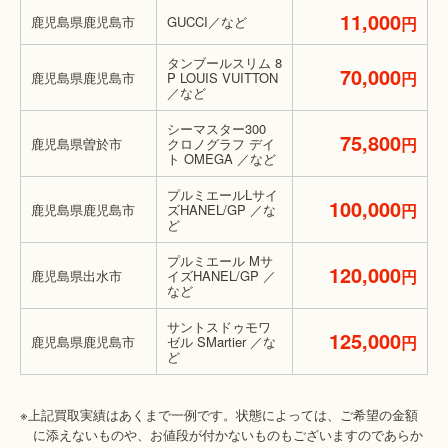
11,000
鹿児島県鹿児島市
GUCCI／など
円
タンブールスリム 8
70,000
円
鹿児島県鹿児島市
P LOUIS VUITTON
／など
シーマスター300
75,800
円
鹿児島県曽於市
クロノグラフ デイ
ト OMEGA ／など
プルミエールLサイ
100,000
円
鹿児島県鹿児島市
ズHANEL/GP ／な
ど
プルミエール Mサ
120,000
円
鹿児島県出水市
イズHANEL/GP ／
など
サントスドゥモワ
125,000
円
鹿児島県鹿児島市
ゼル SMartier ／な
ど
※上記買取実績はあくまで一例です。状態によっては、ご希望の金額
に添えないものや、お値段が付かないものもございますのであらか