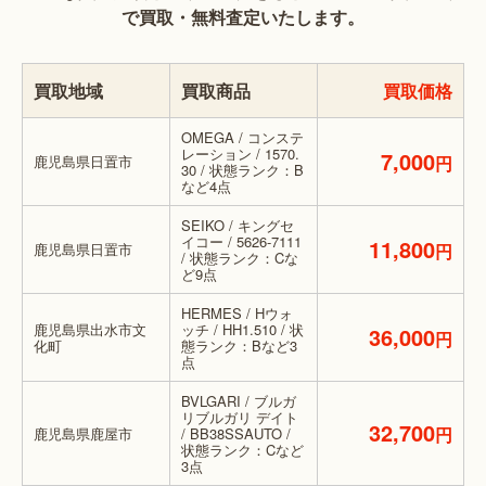
で買取・無料査定いたします。
買取地域
買取商品
買取価格
OMEGA / コンステ
レーション / 1570.
7,000
鹿児島県日置市
円
30 / 状態ランク：B
など4点
SEIKO / キングセ
イコー / 5626-7111
11,800
鹿児島県日置市
円
/ 状態ランク：Cな
ど9点
HERMES / Hウォ
鹿児島県出水市文
ッチ / HH1.510 / 状
36,000
円
化町
態ランク：Bなど3
点
BVLGARI / ブルガ
リブルガリ デイト
32,700
円
鹿児島県鹿屋市
/ BB38SSAUTO /
状態ランク：Cなど
3点