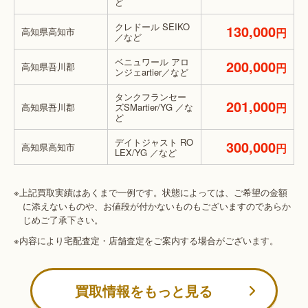
ど
クレドール SEIKO
130,000
高知県高知市
円
／など
ベニュワール アロ
200,000
高知県吾川郡
円
ンジェartier／など
タンクフランセー
201,000
円
高知県吾川郡
ズSMartier/YG ／な
ど
デイトジャスト RO
300,000
高知県高知市
円
LEX/YG ／など
※上記買取実績はあくまで一例です。状態によっては、ご希望の金額
に添えないものや、お値段が付かないものもございますのであらか
じめご了承下さい。
※内容により宅配査定・店舗査定をご案内する場合がございます。
買取情報をもっと見る