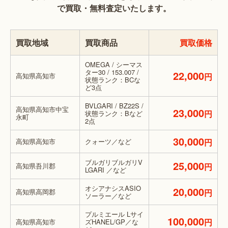
で買取・無料査定いたします。
買取地域
買取商品
買取価格
OMEGA / シーマス
ター30 / 153.007 /
22,000
高知県高知市
円
状態ランク：BCな
ど3点
BVLGARI / BZ22S /
高知県高知市中宝
23,000
円
状態ランク：Bなど
永町
2点
30,000
高知県高知市
クォーツ／など
円
ブルガリブルガリV
25,000
高知県吾川郡
円
LGARI ／など
オシアナシスASIO
20,000
高知県高岡郡
円
ソーラー／など
プルミエール Lサイ
100,000
円
高知県高知市
ズHANEL/GP／な