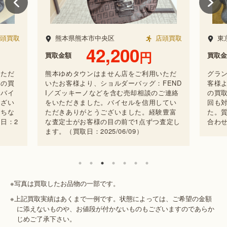
頭買取
東京都大田区
店頭買取
神
25,200
円
買取金額
買取金
いただ
グランデュオ蒲田店をご利用いただいたお
新百
FEND
客様より、FENDI ジャージー バゲットなど
いた
ご連絡
の買取・査定ご依頼をいただきました。今
取・
してい
回も対応と金額に満足していただけまし
ルの
験豊富
た。質問等ございましたらお気軽にお問い
た想
査定し
合わせください。（買取日：2025/06/12）
ています
※写真は買取したお品物の一部です。
※上記買取実績はあくまで一例です。状態によっては、ご希望の金額
に添えないものや、お値段が付かないものもございますのであらか
じめご了承下さい。