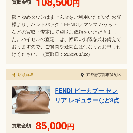
108,500
円
買取金額
熊本ゆめタウンはません店をご利用いただいたお客
様より、ハンドバッグ：FENDI／マンマ バゲット
などの買取・査定にて買取ご依頼をいただきまし
た。バイセルの査定士は、幅広い知識を兼ね備えて
おりますので、ご質問や疑問点は何なりとお申し付
けください。（買取日：2025/03/02）
店頭買取
京都府京都市伏見区
FENDI ピーカブー セレ
リア レギュラーなど3点
85,000
円
買取金額