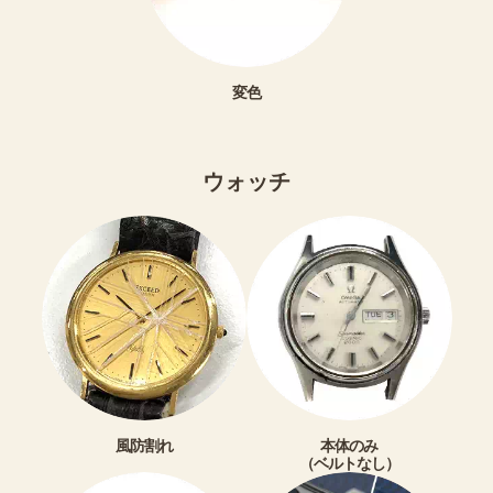
変色
ウォッチ
風防割れ
本体のみ
（ベルトなし）