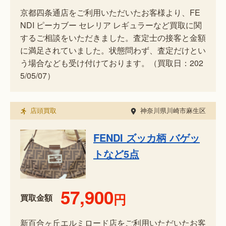
京都四条通店をご利用いただいたお客様より、FE
NDI ピーカブー セレリア レギュラーなど買取に関
するご相談をいただきました。査定士の接客と金額
に満足されていました。状態問わず、査定だけとい
う場合なども受け付けております。（買取日：202
5/05/07）
店頭買取
神奈川県川崎市麻生区
FENDI ズッカ柄 バゲッ
トなど5点
57,900
円
買取金額
新百合ヶ丘エルミロード店をご利用いただいたお客