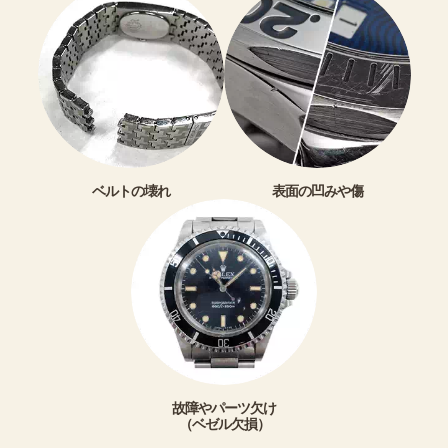
ベルトの壊れ
表面の凹みや傷
故障やパーツ欠け
（ベゼル欠損）