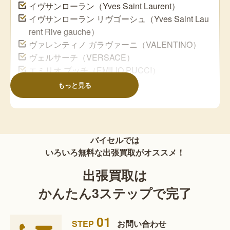
イヴサンローラン（Yves Saint Laurent）
イヴサンローラン リヴゴーシュ（Yves Saint Lau
rent Rive gauche）
ヴァレンティノ ガラヴァーニ（VALENTINO）
ヴェルサーチ（VERSACE）
エミリオ プッチ（EMILIO PUCCI）
エルメス（HERMES）
もっと見る
カルティエ（Cartier）
クロエ（Chloe）
クリスチャン ルブタン（Christian Louboutin）
クリスチャン ディオール（Christian Dior）
バイセルでは
クロムハーツ（Chrome hearts）
いろいろ無料な出張買取がオススメ！
グッチ（GUCCI）
出張買取は
コーチ（COACH）
コムデギャルソン（COMMEdesGARCONS）
かんたん3ステップで完了
ゴヤール（GOYARD）
サンローラン（Saint Laurent）
01
STEP
お問い合わせ
サルヴァトーレ フェラガモ（Salvatore Ferragam