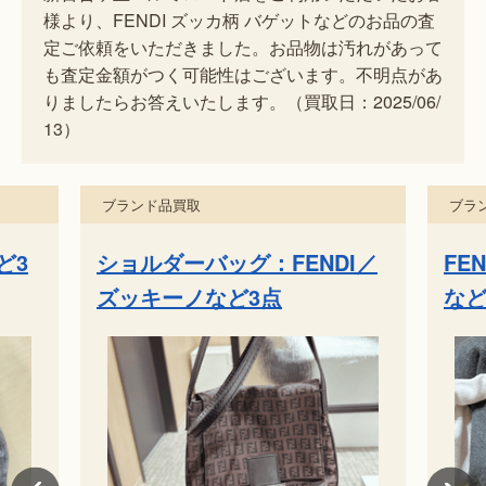
様より、FENDI ズッカ柄 バゲットなどのお品の査
定ご依頼をいただきました。お品物は汚れがあって
も査定金額がつく可能性はございます。不明点があ
りましたらお答えいたします。（買取日：2025/06/
13）
ブランド品買取
ブラ
I／
FENDI ジャージー バゲット
FE
など3点
点