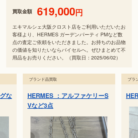
619,000
円
買取金額
エキマルシェ大阪クロスト店をご利用いただいたお
客様より、HERMES ガーデンパーティ PMなど数
点の査定ご依頼をいただきました。お持ちのお品物
の価値を知りたいならバイセルへ。ぜひまとめて不
用品をお売りください。（買取日：2025/06/02）
ブランド品買取
ブ
リーS
HERMES ：ピンGPなど3点
ハ
ー