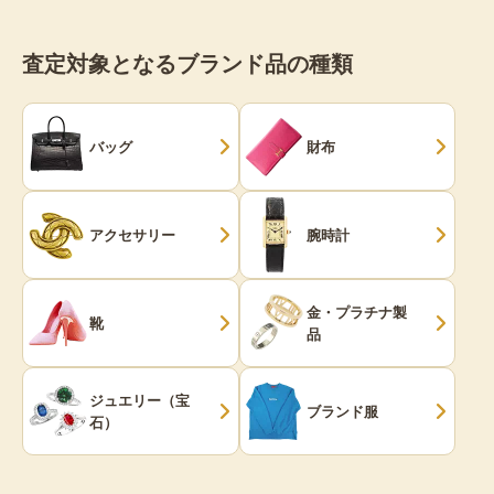
査定対象となるブランド品の種類
バッグ
財布
アクセサリー
腕時計
金・プラチナ製
靴
品
ジュエリー（宝
ブランド服
石）