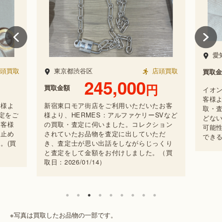
愛知県名古屋市緑区
店頭買取
2,500
円
店頭買取
買取金額
円
買取
イオンタウン有松店をご利用いただいたお
客様より、HERMES：ピンGPなど類の買
たお客
なん
取・査定をご依頼いただきました。汚れな
ーSVなど
り、
どないきれいなお品物にはお値段付けれる
ション
ーテ
可能性がアップします。自宅を一気に整理
ただ
た。
できる機会です。（買取日：2026/01/24）
っくり
がお
。（買
が、
（買
※写真は買取したお品物の一部です。