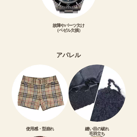
故障やパーツ欠け
（ベゼル欠損）
アパレル
使用感・型崩れ
縫い目の破れ
毛羽立ち