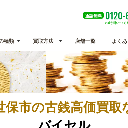
0120-
通話
無料
24時間いつで
の種類
買取方法
店舗一覧
よくあ
世保市の
古銭高価買取
バイセル