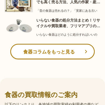
でも高く売る方法、人気の作家・産
「メデューサ」「バロッコ」「ビザンチン」などと名付
地・ブランドを解説
けられた豪奢な色使いのデザインは人気を博しており、
「昔の食器は売れるの？」「実家にある古い
買取市場でも活発に取引されています。
メデューサは大株主のウェッジウッドが経営破綻し、ロ
いらない食器の処分方法まとめ！リサ
イクルや買取業者、フリマアプリの特
ーゼンタールも余波を受けて破綻してしまったたため、
徴を解説
食器セットをお持ちであれば希少価値が評価される可能
いらない食器はどのように処分すればいいの
性があります。
また、商品ラインナップは食器のほかにも、花瓶・灰
皿・キャンドルスタンドなど雑貨類がも豊富な点も特徴
食器コラムをもっと見る
です。
・ブルガリコラボ
ヴェルサーチのほかに、ローゼンタールとイタリアの有
名宝飾品ブランド「ブルガリ」とのコラボデザインもあ
ります。
「コンチェルト」「ドルチェデコ」など、淡い色合いの
食器の買取情報のご案内
可愛らしいデザインが人気を集めており、買取市場でも
出会うことが多いです。
以下のリンクより、各地域の買取実績や利用者の声など