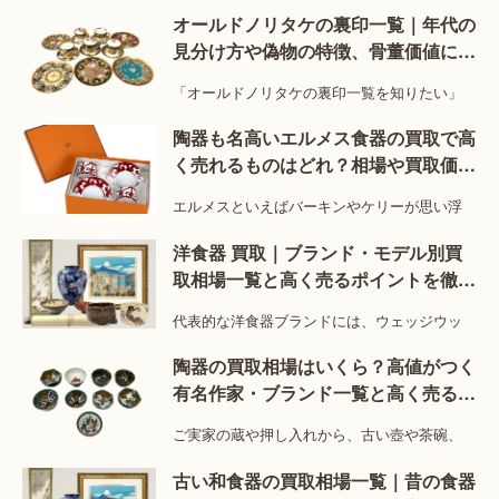
す。
オールドノリタケの裏印一覧｜年代の
見分け方や偽物の特徴、骨董価値につ
・魔笛
いて解説
ローゼンタールの「スタジオライン」の中でも特筆すべ
「オールドノリタケの裏印一覧を知りたい」
き人気を誇っているのが、モーツァルト作曲の同名オペ
陶器も名高いエルメス食器の買取で高
ラ作品から着想を得たデザインの「魔笛」です。
く売れるものはどれ？相場や買取価格
ホワイトタイプ・ゴールドタイプ・ブラック（現在は廃
についても解説！
盤）の3種類のカラーがあり、プレートの裏には魔笛の
エルメスといえばバーキンやケリーが思い浮
一節が金彩で綴られている点も特徴的です。
洋食器 買取｜ブランド・モデル別買
商品展開は、カップ＆ソーサーやティーポットなどのテ
取相場一覧と高く売るポイントを徹底
ィータイム食器を中心に様々あります。
解説
買取市場での人気は高く、特にゴールドタイプには高い
代表的な洋食器ブランドには、ウェッジウッ
買取価格がつくことも多いです。
陶器の買取相場はいくら？高値がつく
有名作家・ブランド一覧と高く売るコ
・ヴェルサーチコラボ
ツ
ローゼンタールには、イタリアの有名ファッションブラ
ご実家の蔵や押し入れから、古い壺や茶碗、
ンド「ヴェルサーチ」とのコラボデザインのラインナッ
古い和食器の買取相場一覧｜昔の食器
プがあります。