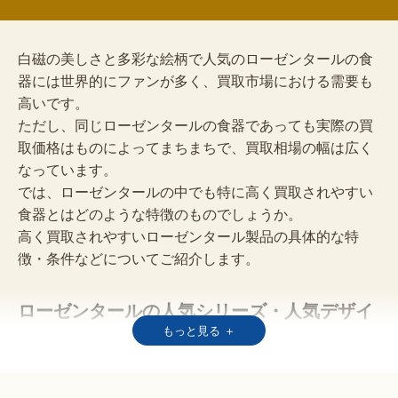
ール買取市場での人気は高く、特にゴールドタイプには
高い買取価格が2世によってデザイン重視の作品作りに
舵を切り、多くの優秀なデザイナーを迎え入れます。
白磁の美しさと多彩な絵柄で人気のローゼンタールの食
こうして、現在につながる「アートがある暮らし」の基
器には世界的にファンが多く、買取市場における需要も
盤を築くと、1967年には機械製造をスタートさせまし
高いです。
た。
ただし、同じローゼンタールの食器であっても実際の買
デザイン性の向上と生産数の増加によってローゼンター
取価格はものによってまちまちで、買取相場の幅は広く
ルの食器は一般市民にも広く流通し、世界的な食器ブラ
なっています。
ンドへと成長していったのです。
では、ローゼンタールの中でも特に高く買取されやすい
食器とはどのような特徴のものでしょうか。
高く買取されやすいローゼンタール製品の具体的な特
徴・条件などについてご紹介します。
ローゼンタールの人気シリーズ・人気デザイ
もっと見る ＋
ンの食器
スタジオライン・魔笛・ヴェルサーチコラボなど、ロー