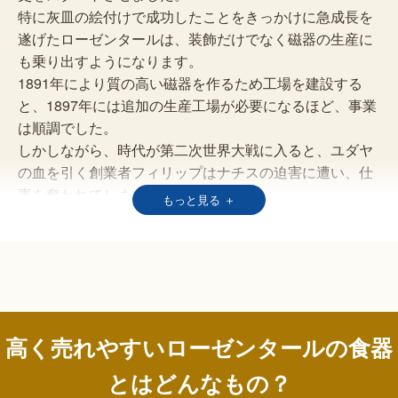
特に灰皿の絵付けで成功したことをきっかけに急成長を
遂げたローゼンタールは、装飾だけでなく磁器の生産に
も乗り出すようになります。
1891年により質の高い磁器を作るため工場を建設する
と、1897年には追加の生産工場が必要になるほど、事業
は順調でした。
しかしながら、時代が第二次世界大戦に入ると、ユダヤ
の血を引く創業者フィリップはナチスの迫害に遭い、仕
事を奪われてしまいます。
もっと見る ＋
そして結局創業者フィリップは、第二次世界大戦の終結
を待つことなく、生涯の幕を閉じることになってしまい
ました。
ローゼンタールは2代目以降に世界的ブラン
ドへ成長
高く売れやすいローゼンタールの食器
とはどんなもの？
第二次世界大戦後は、2代目のフィリップ・ローゼンタ