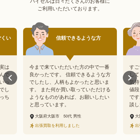
バイセルは日々たくさんのお客様に
ご利用いただいております。
信頼できるような方
す
今まで来ていただいた方の中で一番
すごくよかっ
良かったです。 信頼できるような方
してくれてわ
でしたし、人柄もよかったと思いま
気持ちのいい
す。 また何か買い取っていただける
値段も付けて
ようなものがあれば、お願いしたい
です。また何
と思っています。
談したいと思
大阪府大阪市
50代
男性
大阪府茨木市
出張買取を利用しました
出張買取を利