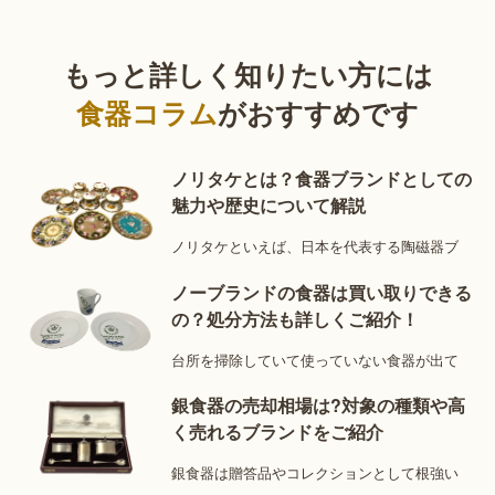
ゼンタールの中でも人気の高いシリーズの食器は買取市
場でも需要が高く、買取価格も高くなりやすいです。
ここでは、中でも特に買取市場で高い需要を誇る人気シ
もっと詳しく知りたい方には
リーズ・人気デザインについてご紹介します。
食器コラム
がおすすめです
・スタジオライン
ローゼンタールの「スタジオライン」は、ローゼンター
ノリタケとは？食器ブランドとしての
ルが様々なデザイナーとのコラボレーションによって生
魅力や歴史について解説
み出した食器の人気シリーズです。
ノリタケといえば、日本を代表する陶磁器ブ
そのため、シリーズ内でもコラボしたデザイナーによっ
て特徴は異なります。
ノーブランドの食器は買い取りできる
例えばフォルムの美しさで勝負する「TAC」や「スオミ
の？処分方法も詳しくご紹介！
ホワイト」、豊富な色展開が魅力の「サニーデイ・カラ
台所を掃除していて使っていない食器が出て
ーズ」などがあります。
商品展開も、カップ＆ソーサー・ティーポット・プレー
銀食器の売却相場は?対象の種類や高
トなど多岐にわたります。
く売れるブランドをご紹介
それぞれのこだわりのデザインは買取市場でも話題を呼
銀食器は贈答品やコレクションとして根強い
んでおり、高い買取価格がつく可能性のあるシリーズで