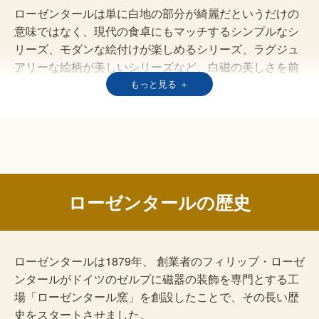
ローゼンタールは単に白地の部分が綺麗だというだけの
意味ではなく、現代の食卓にもマッチするシンプルなシ
リーズ、モダンな絵付けが楽しめるシリーズ、ラグジュ
アリーな絵柄が美しいシリーズなど、白磁の美しさを前
提とした多彩な表情を見せてくれる食器となっていま
もっと見る ＋
す。
それはまさにローゼンタールのコンセプトである「アー
トがある暮らし」を体現しており、贈り物としての人気
も非常に高いブランドです。
ローゼンタールの歴史
ローゼンタールは1879年、 創業者のフィリップ・ローゼ
ンタールがドイツのゼルプに磁器の装飾を専門とする工
場「ローゼンタール窯」を創設したことで、その長い歴
史をスタートさせました。