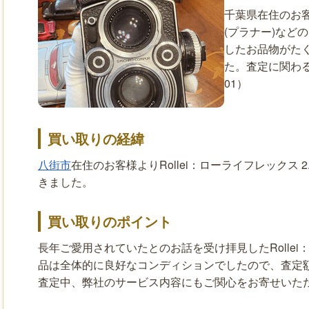
千葉県在住のお客様
(プラナー)など
したお品物がた
た。査定に関わる
01）
買い取りの経緯
八街市
在住のお客様よりRollei：ローライフレックス 
きました。
買い取りのポイント
長年ご愛用されていたとのお話を受け拝見したRollei：ロ
品は全体的に良好なコンディションでしたので、査定
査定中、弊社のサービス内容にもご関心をお寄せいた