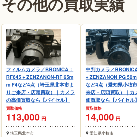
その他の買取実績
フィルムカメラ／BRONICA：
中判カメラ／BRONICA
RF645 + ZENZANON-RF 65m
+ ZENZANON PG 50m
m F4など4点（埼玉県北本市よ
など4点（愛知県小牧
りご来店・店頭買取）｜カメラ
来店・店頭買取）｜カ
の高価買取なら【バイセル】
価買取なら【バイセル
買取価格
買取価格
113,000
14,000
円
円
埼玉県北本市
愛知県小牧市