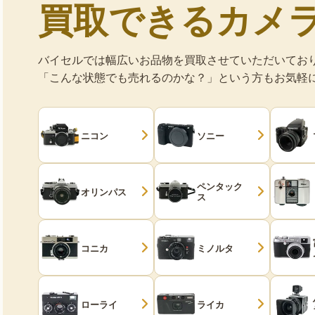
買取できるカメ
バイセルでは幅広いお品物を買取させていただいてお
「こんな状態でも売れるのかな？」という方もお気軽
ニコン
ソニー
ペンタック
オリンパス
ス
コニカ
ミノルタ
ローライ
ライカ