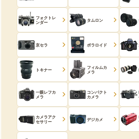
フォクトレ
タムロン
ンダー
京セラ
ポラロイド
フィルムカ
トキナー
メラ
一眼レフカ
コンパクト
メラ
カメラ
カメラアク
デジカメ
セサリー