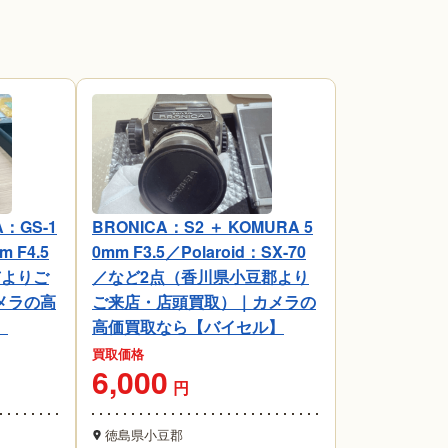
：GS-1
BRONICA：S2 ＋ KOMURA 5
m F4.5
0mm F3.5／Polaroid：SX-70
市よりご
／など2点（香川県小豆郡より
メラの高
ご来店・店頭買取）｜カメラの
】
高価買取なら【バイセル】
買取価格
6,000
円
徳島県小豆郡