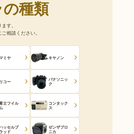
ラの種類
ります。
にご相談ください。
マミヤ
キヤノン
パナソニッ
リコー
ク
富士フイル
コンタック
ム
ス
ハッセルブ
ゼンザブロ
ラッド
ニカ