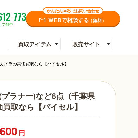
かんたん30秒でお問い合わせ
612-773
WEBで相談する
（無料）
も受付中
買取アイテム
販売サイト
取）｜カメラの高価買取なら【バイセル】
F (プラナー)など8点（千葉県
価買取なら【バイセル】
,600
円