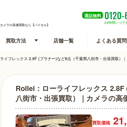
0120-
通話
無料
24時間いつで
取）｜カメラの高価買取なら【バイセル】
買取方法
店舗一覧
よくある質問
：ローライフレックス 2.8F (プラナー)など8点（千葉県八街市・出張買
Rollei：ローライフレックス 2.8
八街市・出張買取）｜カメラの高
21
買取価格