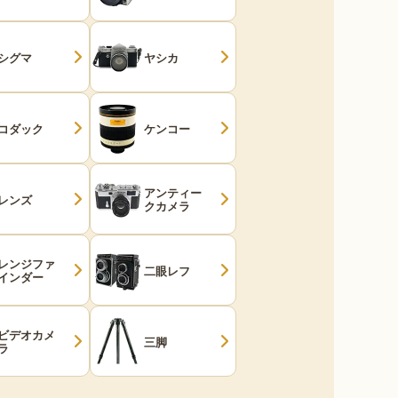
シグマ
ヤシカ
コダック
ケンコー
アンティー
レンズ
クカメラ
レンジファ
二眼レフ
インダー
ビデオカメ
三脚
ラ