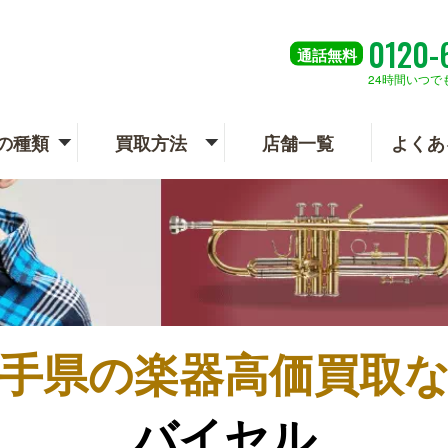
0120-
通話
無料
24時間いつで
の種類
買取方法
店舗一覧
よくあ
手県の
楽器高価買取
バイセル