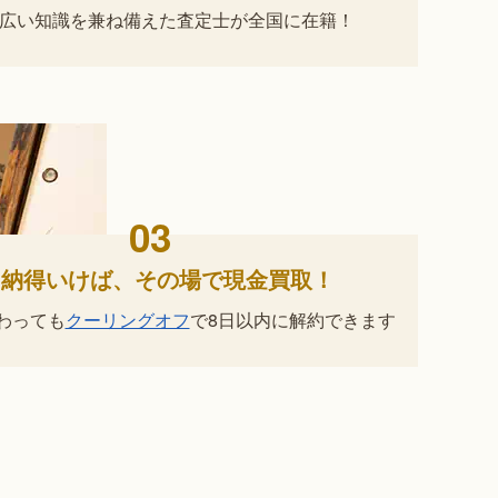
広い知識を兼ね備えた査定士が
全国に在籍！
03
納得いけば、
その場で現金買取！
わっても
クーリングオフ
で
8日以内に解約できます