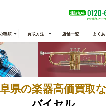
0120-
通話
無料
24時間いつで
の種類
買取方法
店舗一覧
よくあ
阜県の
楽器高価買取
バイセル