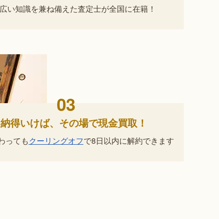
広い知識を兼ね備えた査定士が
全国に在籍！
03
納得いけば、
その場で現金買取！
わっても
クーリングオフ
で
8日以内に解約できます