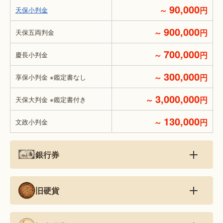
90,000
～
円
天保小判金
900,000
～
円
天保五両判金
700,000
～
円
慶長小判金
300,000
～
円
享保小判金 ※鑑定書なし
3,000,000
～
円
天保大判金 ※鑑定書付き
130,000
～
円
文政小判金
銀行券
旧硬貨