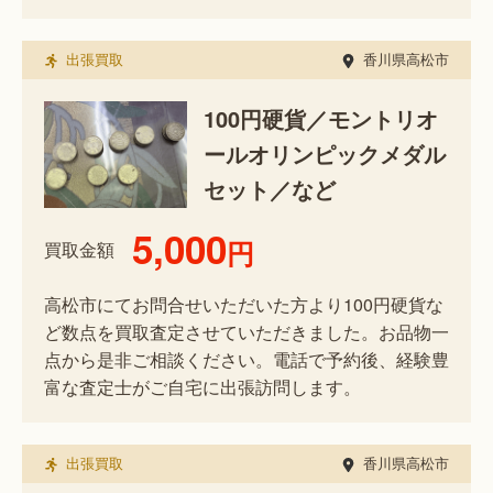
出張買取
香川県高松市
100円硬貨／モントリオ
ールオリンピックメダル
セット／など
5,000
円
買取金額
高松市にてお問合せいただいた方より100円硬貨な
ど数点を買取査定させていただきました。お品物一
点から是非ご相談ください。電話で予約後、経験豊
富な査定士がご自宅に出張訪問します。
出張買取
香川県高松市