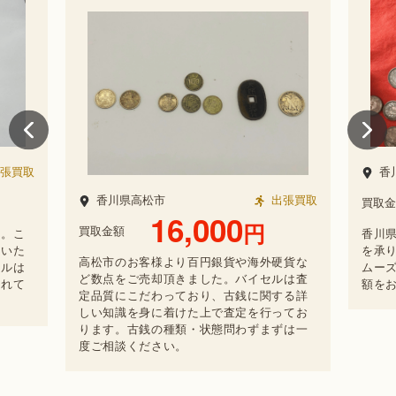
張買取
香
香川県高松市
出張買取
買取金
16,000
円
買取金額
た。こ
香川
用いた
を承
高松市のお客様より百円銀貨や海外硬貨な
セルは
ムー
ど数点をご売却頂きました。バイセルは査
入れて
額を
定品質にこだわっており、古銭に関する詳
。
しい知識を身に着けた上で査定を行ってお
ります。古銭の種類・状態問わずまずは一
度ご相談ください。