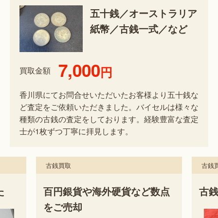
五十銭／オーストラリア
紙幣／古銭一式／など
7,000
円
買取金額
香川県にてお問合せいただいたお客様より五十銭な
ど査定をご依頼いただきました。バイセルは様々な
種類の古銭の査定をしております。経験豊富な査定
士が1枚ずつ丁寧に拝見します。
古銭買取
古銭
た
百円銀貨や海外硬貨など数点
古
をご売却