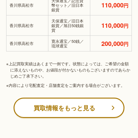
天保通宝／記念貨
110,000
円
香川県高松市
幣セット／旧日本
銀貨
天保通宝／旧日本
110,000
円
香川県高松市
銀貨／旭日50銭銀
貨
寛永通宝／50銭／
200,000
香川県高松市
円
琉球通宝
※上記買取実績はあくまで一例です。状態によっては、ご希望の金額
に添えないものや、お値段が付かないものもございますのであらか
じめご了承下さい。
※内容により宅配査定・店舗査定をご案内する場合がございます。
買取情報をもっと見る