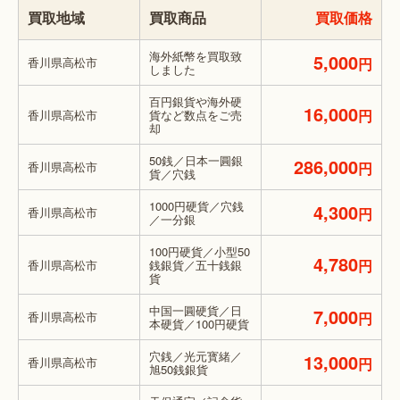
買取地域
買取商品
買取価格
海外紙幣を買取致
5,000
香川県高松市
円
しました
百円銀貨や海外硬
16,000
円
香川県高松市
貨など数点をご売
却
50銭／日本一圓銀
286,000
香川県高松市
円
貨／穴銭
1000円硬貨／穴銭
4,300
香川県高松市
円
／一分銀
100円硬貨／小型50
4,780
円
香川県高松市
銭銀貨／五十銭銀
貨
中国一圓硬貨／日
7,000
香川県高松市
円
本硬貨／100円硬貨
穴銭／光元寳緒／
13,000
香川県高松市
円
旭50銭銀貨