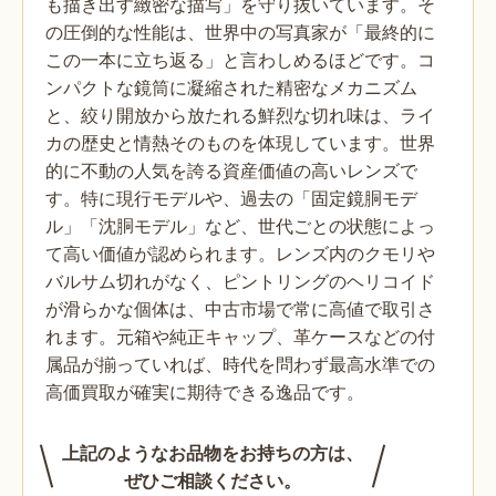
も描き出す緻密な描写」を守り抜いています。そ
の圧倒的な性能は、世界中の写真家が「最終的に
この一本に立ち返る」と言わしめるほどです。コ
ンパクトな鏡筒に凝縮された精密なメカニズム
と、絞り開放から放たれる鮮烈な切れ味は、ライ
カの歴史と情熱そのものを体現しています。世界
的に不動の人気を誇る資産価値の高いレンズで
す。特に現行モデルや、過去の「固定鏡胴モデ
ル」「沈胴モデル」など、世代ごとの状態によっ
て高い価値が認められます。レンズ内のクモリや
バルサム切れがなく、ピントリングのヘリコイド
が滑らかな個体は、中古市場で常に高値で取引さ
れます。元箱や純正キャップ、革ケースなどの付
属品が揃っていれば、時代を問わず最高水準での
高価買取が確実に期待できる逸品です。
上記のようなお品物をお持ちの方は、
ぜひご相談ください。