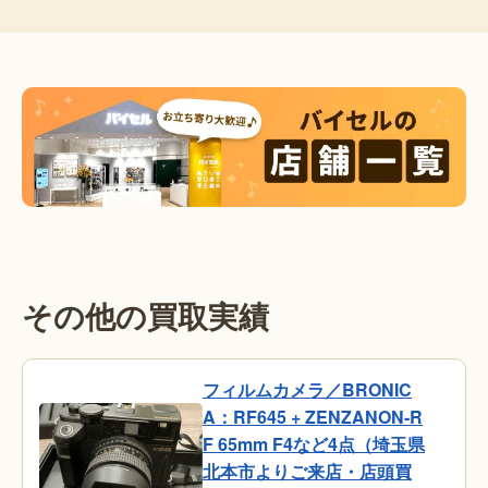
その他の買取実績
フィルムカメラ／BRONIC
A：RF645 + ZENZANON-R
F 65mm F4など4点（埼玉県
北本市よりご来店・店頭買