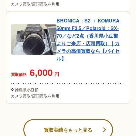
カメラ買取
/
店頭買取を利用
BRONICA：S2 ＋ KOMURA
50mm F3.5／Polaroid：SX-
70／など2点（香川県小豆郡
よりご来店・店頭買取）｜カ
メラの高価買取なら【バイセ
ル】
6,000
円
買取価格
徳島県小豆郡
カメラ買取
/
店頭買取を利用
買取実績をもっと見る