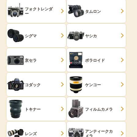
フォクトレンダ
タムロン
ー
シグマ
ヤシカ
京セラ
ポラロイド
コダック
ケンコー
トキナー
フィルムカメラ
アンティークカ
レンズ
メラ