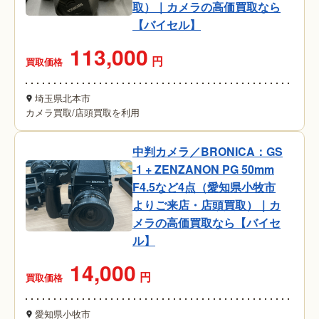
取）｜カメラの高価買取なら
【バイセル】
113,000
円
買取価格
埼玉県北本市
カメラ買取
/
店頭買取を利用
中判カメラ／BRONICA：GS
-1 + ZENZANON PG 50mm
F4.5など4点（愛知県小牧市
よりご来店・店頭買取）｜カ
メラの高価買取なら【バイセ
ル】
14,000
円
買取価格
愛知県小牧市