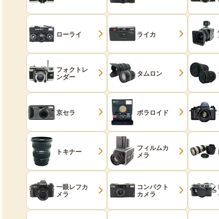
ローライ
ライカ
フォクトレ
タムロン
ンダー
京セラ
ポラロイド
フィルムカ
トキナー
メラ
一眼レフカ
コンパクト
メラ
カメラ