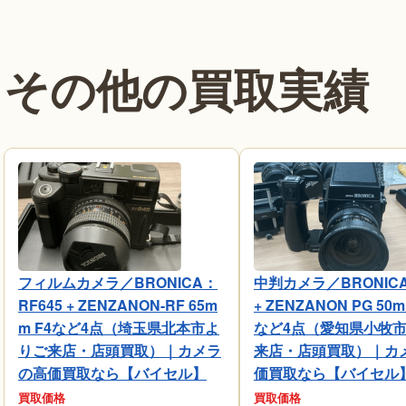
その他の買取実績
フィルムカメラ／BRONICA：
中判カメラ／BRONICA
RF645 + ZENZANON-RF 65m
+ ZENZANON PG 50m
m F4など4点（埼玉県北本市よ
など4点（愛知県小牧
りご来店・店頭買取）｜カメラ
来店・店頭買取）｜カ
の高価買取なら【バイセル】
価買取なら【バイセル
買取価格
買取価格