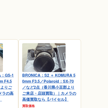
：GS-1
BRONICA：S2 ＋ KOMURA 5
m F4.5
0mm F3.5／Polaroid：SX-70
市よりご
／など2点（香川県小豆郡より
メラの高
ご来店・店頭買取）｜カメラの
】
高価買取なら【バイセル】
買取価格