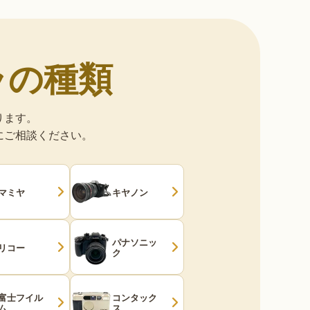
ラの種類
ります。
にご相談ください。
マミヤ
キヤノン
パナソニッ
リコー
ク
富士フイル
コンタック
ム
ス