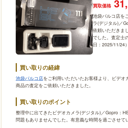
31
買取価格
池袋パルコ店を
ラ(デジタル)／G
依頼いただきま
でした。査定士
日：2025/11/24
買い取りの経緯
池袋パルコ店
をご利用いただいたお客様より、ビデオカメラ
商品の査定をご依頼いただきました。
買い取りのポイント
整理中に出てきたビデオカメラ(デジタル)／Gopro：
問題もありませんでした。有意義な時間を過ごさせて