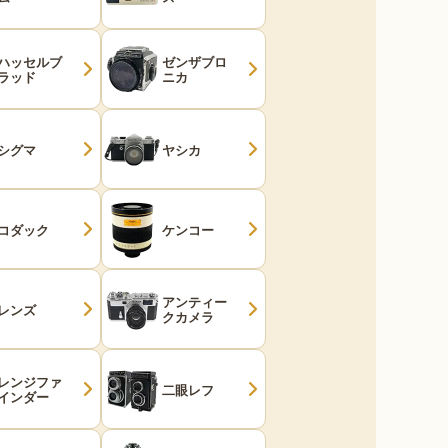
ハッセルブ
ゼンザブロ
ラッド
ニカ
シグマ
ヤシカ
コダック
ケンコー
アンティー
レンズ
クカメラ
レンジファ
二眼レフ
インダー