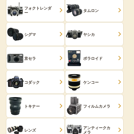
フォクトレンダ
タムロン
ー
シグマ
ヤシカ
京セラ
ポラロイド
コダック
ケンコー
トキナー
フィルムカメラ
アンティークカ
レンズ
メラ