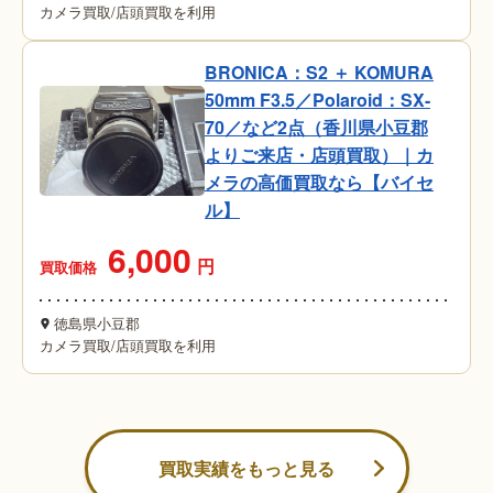
カメラ買取
/
店頭買取を利用
BRONICA：S2 ＋ KOMURA
50mm F3.5／Polaroid：SX-
70／など2点（香川県小豆郡
よりご来店・店頭買取）｜カ
メラの高価買取なら【バイセ
ル】
6,000
円
買取価格
徳島県小豆郡
カメラ買取
/
店頭買取を利用
買取実績をもっと見る