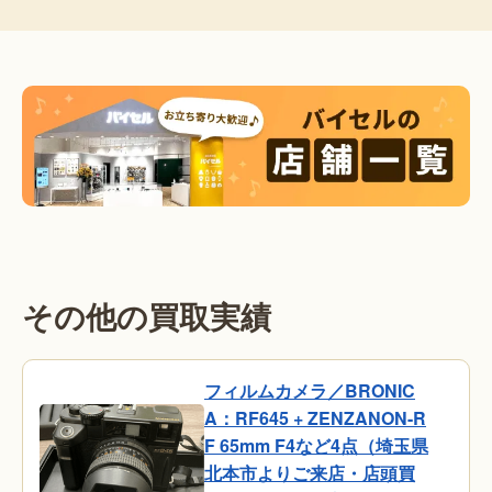
その他の買取実績
フィルムカメラ／BRONIC
A：RF645 + ZENZANON-R
F 65mm F4など4点（埼玉県
北本市よりご来店・店頭買