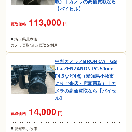
取）｜カメラの高価買取なら
【バイセル】
113,000
円
買取価格
埼玉県北本市
カメラ買取
/
店頭買取を利用
中判カメラ／BRONICA：GS
-1 + ZENZANON PG 50mm
F4.5など4点（愛知県小牧市
よりご来店・店頭買取）｜カ
メラの高価買取なら【バイセ
ル】
14,000
円
買取価格
愛知県小牧市