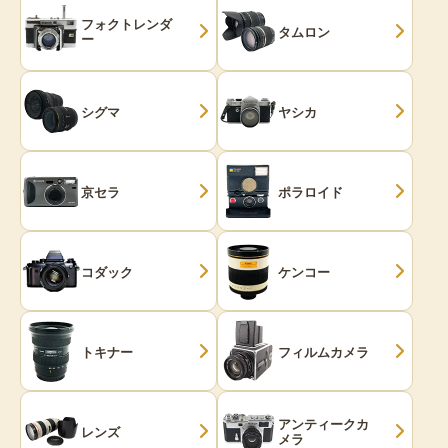
フォクトレンダ
タムロン
ー
シグマ
ヤシカ
京セラ
ポラロイド
コダック
ケンコー
トキナー
フィルムカメラ
アンティークカ
レンズ
メラ