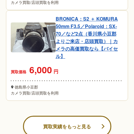
カメラ買取
/
店頭買取を利用
BRONICA：S2 ＋ KOMURA
50mm F3.5／Polaroid：SX-
70／など2点（香川県小豆郡
よりご来店・店頭買取）｜カ
メラの高価買取なら【バイセ
ル】
6,000
円
買取価格
徳島県小豆郡
カメラ買取
/
店頭買取を利用
買取実績をもっと見る