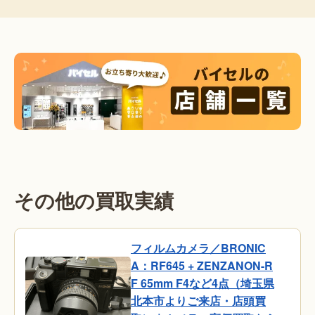
その他の買取実績
フィルムカメラ／BRONIC
A：RF645 + ZENZANON-R
F 65mm F4など4点（埼玉県
北本市よりご来店・店頭買