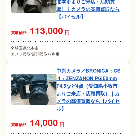
北本市よりご来店・店頭買
取）｜カメラの高価買取なら
【バイセル】
113,000
円
買取価格
埼玉県北本市
カメラ買取
/
店頭買取を利用
中判カメラ／BRONICA：GS
-1 + ZENZANON PG 50mm
F4.5など4点（愛知県小牧市
よりご来店・店頭買取）｜カ
メラの高価買取なら【バイセ
ル】
14,000
円
買取価格