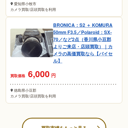
愛知県小牧市
カメラ買取
/
店頭買取を利用
BRONICA：S2 ＋ KOMURA
50mm F3.5／Polaroid：SX-
70／など2点（香川県小豆郡
よりご来店・店頭買取）｜カ
メラの高価買取なら【バイセ
ル】
6,000
円
買取価格
徳島県小豆郡
カメラ買取
/
店頭買取を利用
買取実績をもっと見る