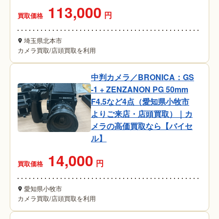
113,000
円
買取価格
埼玉県北本市
カメラ買取
/
店頭買取を利用
中判カメラ／BRONICA：GS
-1 + ZENZANON PG 50mm
F4.5など4点（愛知県小牧市
よりご来店・店頭買取）｜カ
メラの高価買取なら【バイセ
ル】
14,000
円
買取価格
愛知県小牧市
カメラ買取
/
店頭買取を利用