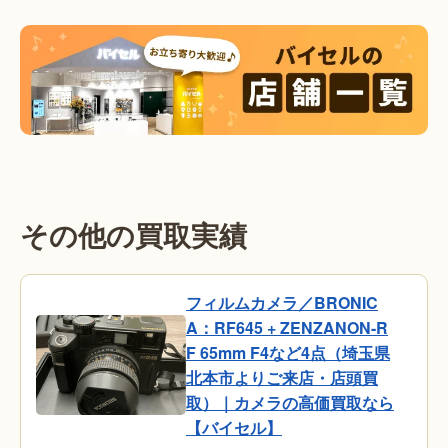
その他の買取実績
フィルムカメラ／BRONIC
A：RF645 + ZENZANON-R
F 65mm F4など4点（埼玉県
北本市よりご来店・店頭買
取）｜カメラの高価買取なら
【バイセル】