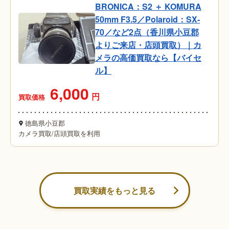
BRONICA：S2 ＋ KOMURA
50mm F3.5／Polaroid：SX-
70／など2点（香川県小豆郡
よりご来店・店頭買取）｜カ
メラの高価買取なら【バイセ
ル】
6,000
円
買取価格
徳島県小豆郡
カメラ買取
/
店頭買取を利用
買取実績をもっと見る