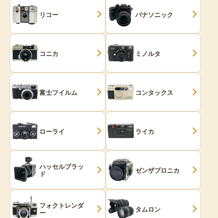
リコー
パナソニック
コニカ
ミノルタ
富士フイルム
コンタックス
ローライ
ライカ
ハッセルブラッ
ゼンザブロニカ
ド
フォクトレンダ
タムロン
ー