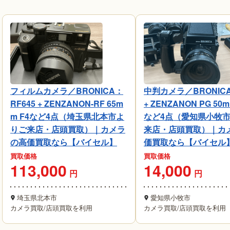
フィルムカメラ／BRONICA：
中判カメラ／BRONICA
RF645 + ZENZANON-RF 65m
+ ZENZANON PG 50m
m F4など4点（埼玉県北本市よ
など4点（愛知県小牧
りご来店・店頭買取）｜カメラ
来店・店頭買取）｜カ
の高価買取なら【バイセル】
価買取なら【バイセル
買取価格
買取価格
113,000
14,000
円
円
埼玉県北本市
愛知県小牧市
カメラ買取
/
店頭買取を利用
カメラ買取
/
店頭買取を利用