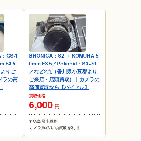
：GS-1
BRONICA：S2 ＋ KOMURA 5
m F4.5
0mm F3.5／Polaroid：SX-70
市よりご
／など2点（香川県小豆郡より
メラの高
ご来店・店頭買取）｜カメラの
】
高価買取なら【バイセル】
買取価格
6,000
円
徳島県小豆郡
カメラ買取
/
店頭買取を利用