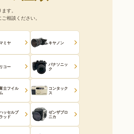
ります。
にご相談ください。
マミヤ
キヤノン
パナソニッ
リコー
ク
富士フイル
コンタック
ム
ス
ハッセルブ
ゼンザブロ
ラッド
ニカ