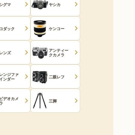
シグマ
ヤシカ
コダック
ケンコー
アンティー
レンズ
クカメラ
レンジファ
二眼レフ
インダー
ビデオカメ
三脚
ラ