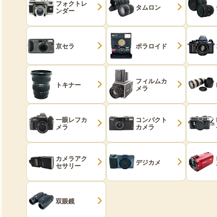
フォクトレ
タムロン
ンダー
京セラ
ポラロイド
フィルムカ
トキナー
メラ
一眼レフカ
コンパクト
メラ
カメラ
カメラアク
デジカメ
セサリー
双眼鏡