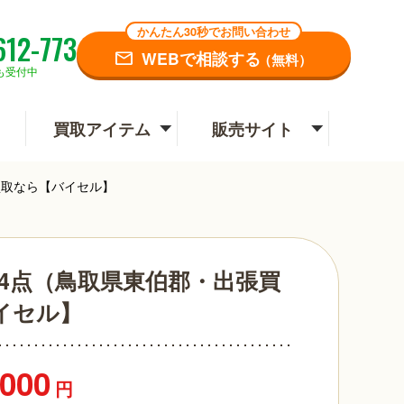
かんたん30秒でお問い合わせ
612-773
WEBで相談する
（無料）
も受付中
買取アイテム
販売サイト
価買取なら【バイセル】
ィなど4点（鳥取県東伯郡・出張買
イセル】
,000
円