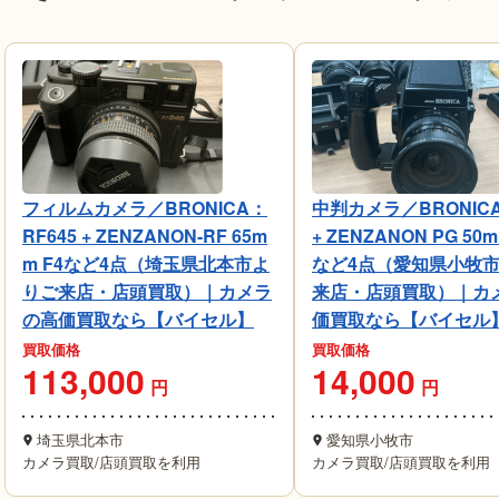
フィルムカメラ／BRONICA：
中判カメラ／BRONICA
RF645 + ZENZANON-RF 65m
+ ZENZANON PG 50m
m F4など4点（埼玉県北本市よ
など4点（愛知県小牧
りご来店・店頭買取）｜カメラ
来店・店頭買取）｜カ
の高価買取なら【バイセル】
価買取なら【バイセル
買取価格
買取価格
113,000
14,000
円
円
埼玉県北本市
愛知県小牧市
カメラ買取
/
店頭買取を利用
カメラ買取
/
店頭買取を利用