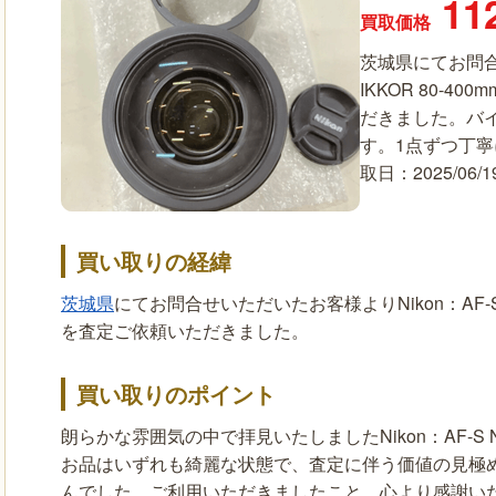
11
買取価格
茨城県にてお問合せ
IKKOR 80-40
だきました。バ
す。1点ずつ丁
取日：2025/06/
買い取りの経緯
茨城県
にてお問合せいただいたお客様よりNikon：AF-S NIKK
を査定ご依頼いただきました。
買い取りのポイント
朗らかな雰囲気の中で拝見いたしましたNikon：AF-S NIKKOR
お品はいずれも綺麗な状態で、査定に伴う価値の見極
んでした。ご利用いただきましたこと、心より感謝い