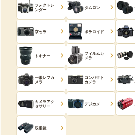
フォクトレ
タムロン
ンダー
京セラ
ポラロイド
フィルムカ
トキナー
メラ
一眼レフカ
コンパクト
メラ
カメラ
カメラアク
デジカメ
セサリー
双眼鏡