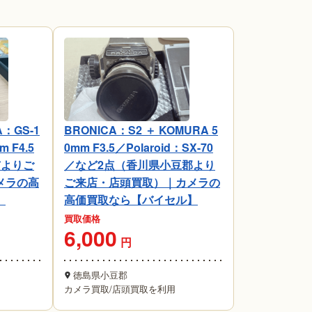
：GS-1
BRONICA：S2 ＋ KOMURA 5
m F4.5
0mm F3.5／Polaroid：SX-70
市よりご
／など2点（香川県小豆郡より
メラの高
ご来店・店頭買取）｜カメラの
】
高価買取なら【バイセル】
買取価格
6,000
円
徳島県小豆郡
カメラ買取
/
店頭買取を利用