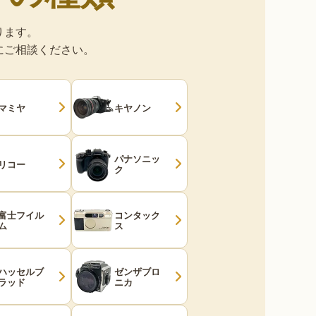
ります。
にご相談ください。
マミヤ
キヤノン
パナソニッ
リコー
ク
富士フイル
コンタック
ム
ス
ハッセルブ
ゼンザブロ
ラッド
ニカ