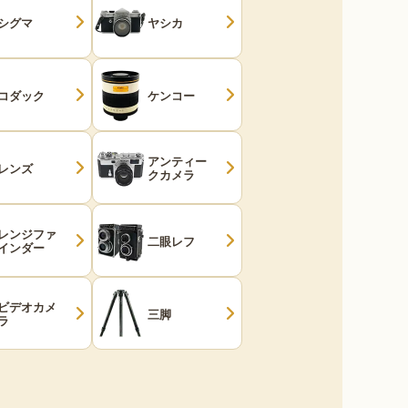
シグマ
ヤシカ
コダック
ケンコー
アンティー
レンズ
クカメラ
レンジファ
二眼レフ
インダー
ビデオカメ
三脚
ラ