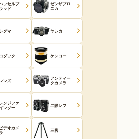
ハッセルブ
ゼンザブロ
ラッド
ニカ
シグマ
ヤシカ
コダック
ケンコー
アンティー
レンズ
クカメラ
レンジファ
二眼レフ
インダー
ビデオカメ
三脚
ラ