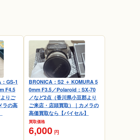
：GS-1
BRONICA：S2 ＋ KOMURA 5
m F4.5
0mm F3.5／Polaroid：SX-70
市よりご
／など2点（香川県小豆郡より
メラの高
ご来店・店頭買取）｜カメラの
】
高価買取なら【バイセル】
買取価格
6,000
円