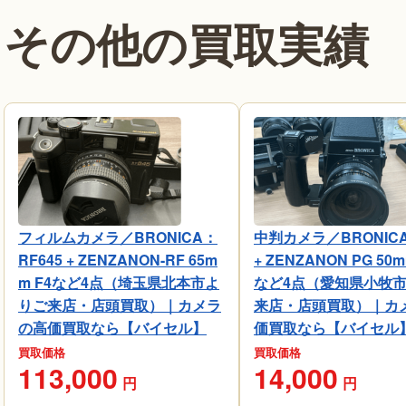
その他の買取実績
フィルムカメラ／BRONICA：
中判カメラ／BRONICA
RF645 + ZENZANON-RF 65m
+ ZENZANON PG 50m
m F4など4点（埼玉県北本市よ
など4点（愛知県小牧
りご来店・店頭買取）｜カメラ
来店・店頭買取）｜カ
の高価買取なら【バイセル】
価買取なら【バイセル
買取価格
買取価格
113,000
14,000
円
円