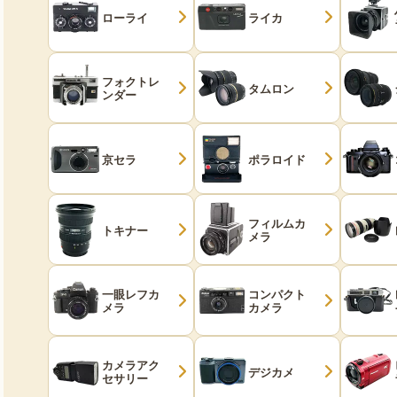
ローライ
ライカ
フォクトレ
タムロン
ンダー
京セラ
ポラロイド
フィルムカ
トキナー
メラ
一眼レフカ
コンパクト
メラ
カメラ
カメラアク
デジカメ
セサリー