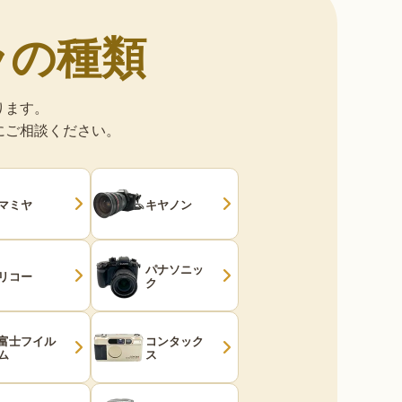
ラの種類
ります。
にご相談ください。
マミヤ
キヤノン
パナソニッ
リコー
ク
富士フイル
コンタック
ム
ス