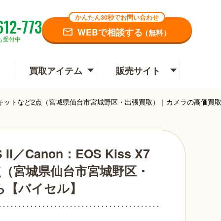
かんたん30秒でお問い合わせ
612-773
WEBで相談する
（無料）
も受付中
買取アイテム
販売サイト
-S 18-55 IS STM キットなど2点（宮城県仙台市宮城野区・出張買取）｜カメラの
S II／Canon：EOS Kiss X7
トなど2点（宮城県仙台市宮城野区・
ら【バイセル】