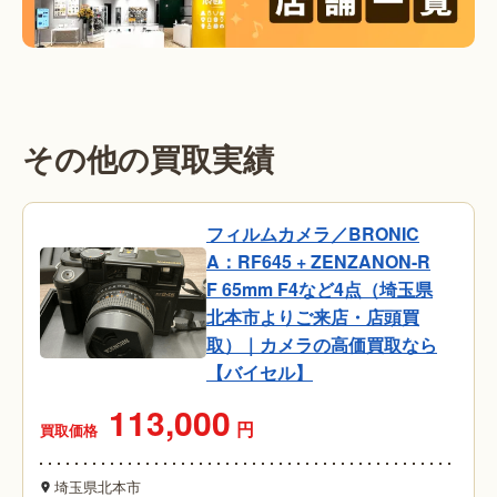
その他の買取実績
フィルムカメラ／BRONIC
A：RF645 + ZENZANON-R
F 65mm F4など4点（埼玉県
北本市よりご来店・店頭買
取）｜カメラの高価買取なら
【バイセル】
113,000
円
買取価格
埼玉県北本市