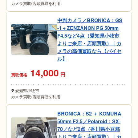
カメラ買取
/
店頭買取を利用
中判カメラ／BRONICA：GS
-1 + ZENZANON PG 50mm
F4.5など4点（愛知県小牧市
よりご来店・店頭買取）｜カ
メラの高価買取なら【バイセ
ル】
14,000
円
買取価格
愛知県小牧市
カメラ買取
/
店頭買取を利用
BRONICA：S2 ＋ KOMURA
50mm F3.5／Polaroid：SX-
70／など2点（香川県小豆郡
よりご来店・店頭買取）｜カ