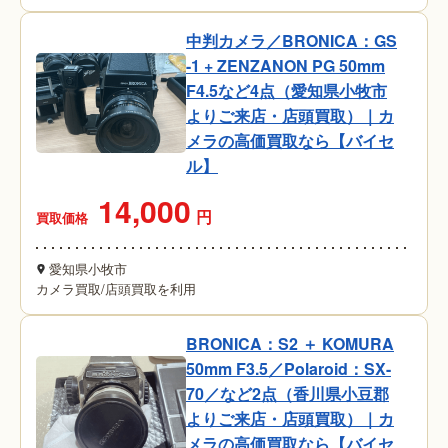
中判カメラ／BRONICA：GS
-1 + ZENZANON PG 50mm
F4.5など4点（愛知県小牧市
よりご来店・店頭買取）｜カ
メラの高価買取なら【バイセ
ル】
14,000
円
買取価格
愛知県小牧市
カメラ買取
/
店頭買取を利用
BRONICA：S2 ＋ KOMURA
50mm F3.5／Polaroid：SX-
70／など2点（香川県小豆郡
よりご来店・店頭買取）｜カ
メラの高価買取なら【バイセ