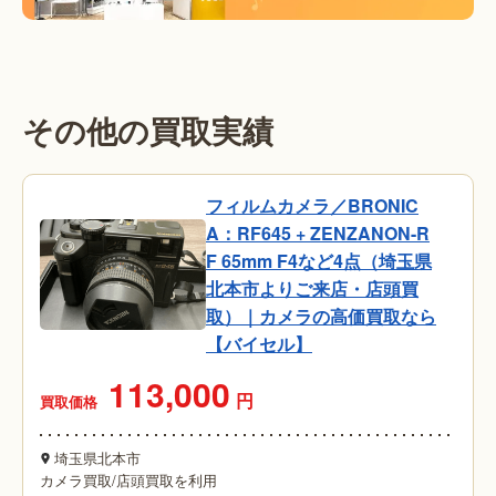
その他の買取実績
フィルムカメラ／BRONIC
A：RF645 + ZENZANON-R
F 65mm F4など4点（埼玉県
北本市よりご来店・店頭買
取）｜カメラの高価買取なら
【バイセル】
113,000
円
買取価格
埼玉県北本市
カメラ買取
/
店頭買取を利用