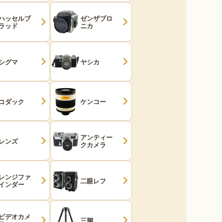
ハッセルブ
ゼンザブロ
ラッド
ニカ
シグマ
ヤシカ
コダック
ケンコー
アンティー
レンズ
クカメラ
レンジファ
二眼レフ
インダー
ビデオカメ
三脚