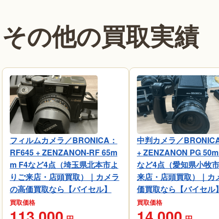
その他の買取実績
フィルムカメラ／BRONICA：
中判カメラ／BRONICA
RF645 + ZENZANON-RF 65m
+ ZENZANON PG 50m
m F4など4点（埼玉県北本市よ
など4点（愛知県小牧
りご来店・店頭買取）｜カメラ
来店・店頭買取）｜カ
の高価買取なら【バイセル】
価買取なら【バイセル
買取価格
買取価格
113,000
14,000
円
円