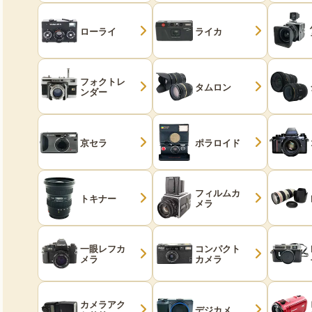
ローライ
ライカ
フォクトレ
タムロン
ンダー
京セラ
ポラロイド
フィルムカ
トキナー
メラ
一眼レフカ
コンパクト
メラ
カメラ
カメラアク
デジカメ