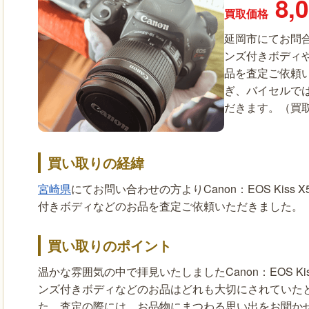
8,
買取価格
延岡市にてお問合
ンズ付きボディや
品を査定ご依頼
ぎ、バイセルで
だきます。（買取日：
買い取りの経緯
宮崎県
にてお問い合わせの方よりCanon：EOS Kiss
付きボディなどのお品を査定ご依頼いただきました。
買い取りのポイント
温かな雰囲気の中で拝見いたしましたCanon：EOS Kis
ンズ付きボディなどのお品はどれも大切にされていた
た。査定の際には、お品物にまつわる思い出をお聞か