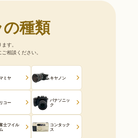
ラの種類
ります。
にご相談ください。
マミヤ
キヤノン
パナソニッ
リコー
ク
富士フイル
コンタック
ム
ス