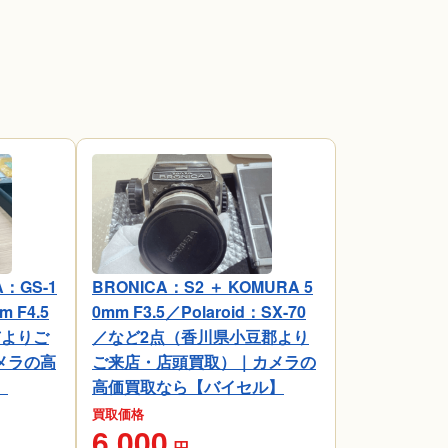
：GS-1
BRONICA：S2 ＋ KOMURA 5
m F4.5
0mm F3.5／Polaroid：SX-70
市よりご
／など2点（香川県小豆郡より
メラの高
ご来店・店頭買取）｜カメラの
】
高価買取なら【バイセル】
買取価格
6,000
円