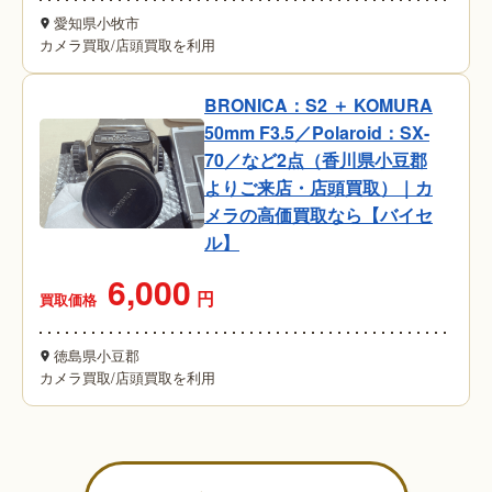
愛知県小牧市
カメラ買取
/
店頭買取を利用
BRONICA：S2 ＋ KOMURA
50mm F3.5／Polaroid：SX-
70／など2点（香川県小豆郡
よりご来店・店頭買取）｜カ
メラの高価買取なら【バイセ
ル】
6,000
円
買取価格
徳島県小豆郡
カメラ買取
/
店頭買取を利用