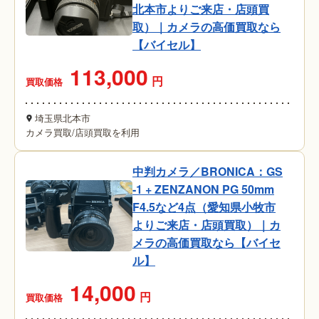
北本市よりご来店・店頭買
取）｜カメラの高価買取なら
【バイセル】
113,000
円
買取価格
埼玉県北本市
カメラ買取
/
店頭買取を利用
中判カメラ／BRONICA：GS
-1 + ZENZANON PG 50mm
F4.5など4点（愛知県小牧市
よりご来店・店頭買取）｜カ
メラの高価買取なら【バイセ
ル】
14,000
円
買取価格