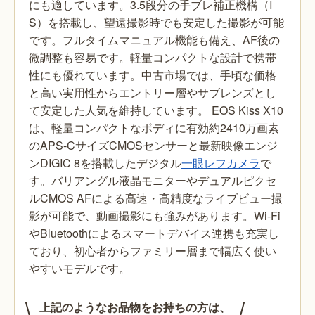
にも適しています。3.5段分の手ブレ補正機構（I
S）を搭載し、望遠撮影時でも安定した撮影が可能
です。フルタイムマニュアル機能も備え、AF後の
微調整も容易です。軽量コンパクトな設計で携帯
性にも優れています。中古市場では、手頃な価格
と高い実用性からエントリー層やサブレンズとし
て安定した人気を維持しています。
EOS Kiss X10
は、軽量コンパクトなボディに有効約2410万画素
のAPS-CサイズCMOSセンサーと最新映像エンジ
ンDIGIC 8を搭載したデジタル
一眼レフカメラ
で
す。バリアングル液晶モニターやデュアルピクセ
ルCMOS AFによる高速・高精度なライブビュー撮
影が可能で、動画撮影にも強みがあります。Wi-Fi
やBluetoothによるスマートデバイス連携も充実し
ており、初心者からファミリー層まで幅広く使い
やすいモデルです。
上記のようなお品物をお持ちの方は、