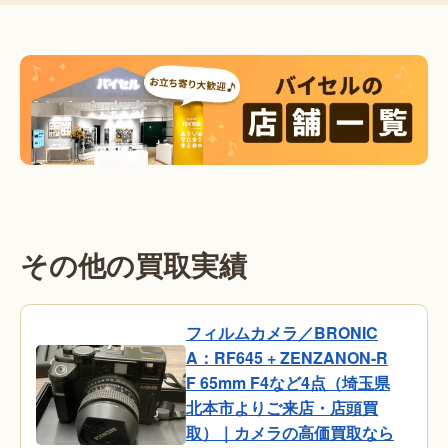
その他の買取実績
フィルムカメラ／BRONIC
A：RF645 + ZENZANON-R
F 65mm F4など4点（埼玉県
北本市よりご来店・店頭買
取）｜カメラの高価買取なら