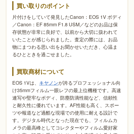
買い取りのポイント
片付けをしていて発見したCanon：EOS 1V ボディ
／Canon：EF 85mm F1.8 USM／などのお品は保
存状態が非常に良好で、以前から大切に扱われて
いたことが感じられました。査定の際には、お品
物にまつわる思い出をお聞かせいただき、心温ま
るひとときを過ごせました。
買取商材について
EOS 1Vは、
キヤノン
が誇るプロフェッショナル向
け35mmフィルム一眼レフの最上位機種です。高速
連写や堅牢なボディ、防塵防滴性能など、信頼性
と耐久性に優れています。AF性能も高く、スポー
ツや報道など過酷な現場での使用に耐える設計で
す。デジタル時代となった現在でも、フィルムカ
メラの最高峰としてコレクターやフィルム愛好家