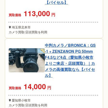
【バイセル】
113,000
円
買取価格
埼玉県北本市
カメラ買取
/
店頭買取を利用
中判カメラ／BRONICA：GS
-1 + ZENZANON PG 50mm
F4.5など4点（愛知県小牧市
よりご来店・店頭買取）｜カ
メラの高価買取なら【バイセ
ル】
14,000
円
買取価格
愛知県小牧市
カメラ買取
/
店頭買取を利用