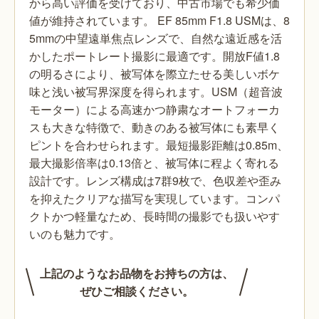
から高い評価を受けており、中古市場でも希少価
値が維持されています。
EF 85mm F1.8 USMは、8
5mmの中望遠単焦点レンズで、自然な遠近感を活
かしたポートレート撮影に最適です。開放F値1.8
の明るさにより、被写体を際立たせる美しいボケ
味と浅い被写界深度を得られます。USM（超音波
モーター）による高速かつ静粛なオートフォーカ
スも大きな特徴で、動きのある被写体にも素早く
ピントを合わせられます。最短撮影距離は0.85m、
最大撮影倍率は0.13倍と、被写体に程よく寄れる
設計です。レンズ構成は7群9枚で、色収差や歪み
を抑えたクリアな描写を実現しています。コンパ
クトかつ軽量なため、長時間の撮影でも扱いやす
いのも魅力です。
上記のようなお品物をお持ちの方は、
ぜひご相談ください。