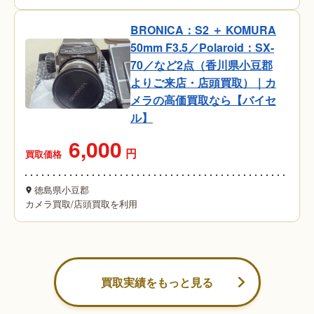
BRONICA：S2 ＋ KOMURA
50mm F3.5／Polaroid：SX-
70／など2点（香川県小豆郡
よりご来店・店頭買取）｜カ
メラの高価買取なら【バイセ
ル】
6,000
円
買取価格
徳島県小豆郡
カメラ買取
/
店頭買取を利用
買取実績をもっと見る