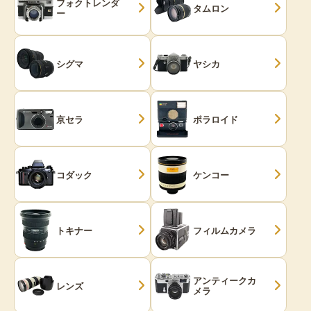
フォクトレンダ
タムロン
ー
シグマ
ヤシカ
京セラ
ポラロイド
コダック
ケンコー
トキナー
フィルムカメラ
アンティークカ
レンズ
メラ