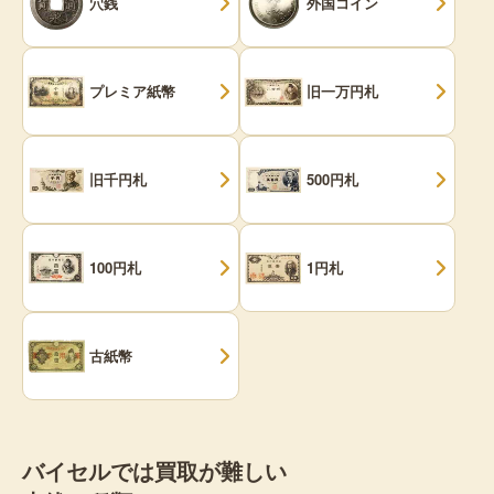
穴銭
外国コイン
プレミア紙幣
旧一万円札
旧千円札
500円札
100円札
1円札
古紙幣
バイセルでは買取が難しい