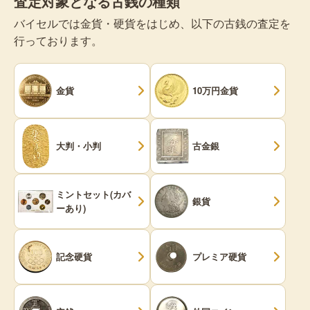
査定対象となる古銭の種類
バイセルでは金貨・硬貨をはじめ、以下の古銭の査定を
行っております。
金貨
10万円金貨
大判・小判
古金銀
ミントセット(カバ
銀貨
ーあり)
記念硬貨
プレミア硬貨