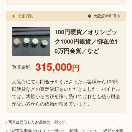
出張買取
大阪府岸和田市
100円硬貨／オリンピッ
ク1000円銀貨／御在位1
0万円金貨／など
315,000
円
買取金額
大阪府にてお問合せをくださったお客様から100円
旧硬貨などの査定依頼をいただきました。バイセル
では、親族から古銭を譲り受けてけれども使う機会
がない方からの依頼が増えています。
※写真は買取したお品物の一部です。
※上記買取実績はあくまで一例です。状態によっては、ご希望の金額