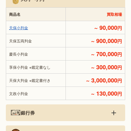
商品名
買取相場
90,000
～
円
天保小判金
900,000
～
円
天保五両判金
700,000
～
円
慶長小判金
300,000
～
円
享保小判金 ※鑑定書なし
3,000,000
～
円
天保大判金 ※鑑定書付き
130,000
～
円
文政小判金
銀行券