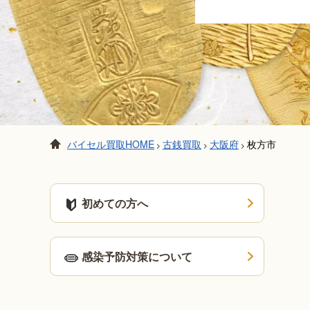
バイセル買取HOME
古銭買取
大阪府
枚方市
>
>
>
初めての方へ
感染予防対策について