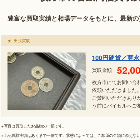
豊富な買取実績と相場データをもとに、最新の
出張買取
100円硬貨／寛
52,0
買取金額
枚方市にてお問い合
依頼いただきました
ご賛同いただきあり
う前にバイセルへご
※写真は買取したお品物の一部です。
※上記買取実績はあくまで一例です。状態によっては、ご希望の金額に添えな