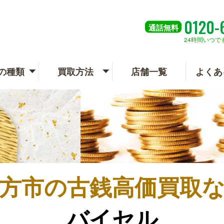
0120-
通話
無料
24時間いつで
の種類
買取方法
店舗一覧
よくあ
方市の
古銭高価買取
バイセル