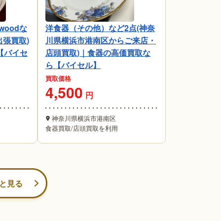
woodな
洋食器（その他）など2点(神奈
出張買取)
川県横浜市港南区からご来店・
【バイセ
店頭買取)｜食器の高価買取な
ら【バイセル】
買取価格
4,500
円
神奈川県横浜市港南区
食器買取
/
店頭買取を利用
と見る