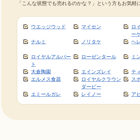
「こんな状態でも売れるのかな？」という方もお気軽
ウエッジウッド
マイセン
ロ
ー
ナルミ
ノリタケ
ヘ
ロイヤルアルバー
ローゼンタール
ミ
ト
大倉陶園
エインズレイ
テ
エルメス食器
ロイヤルクラウン
ス
ダービー
エミールガレ
レイノー
ア