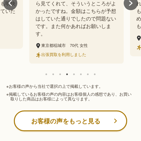
明快
ら見てくれて、そういうところがよ
れな
いた
かったですね。金額はこちらが予想
も説
はしていた通りでしたので問題ない
めて
です。また何かあればお願いしま
も満
す。
東
東京都稲城市
70代
女性
出
出張買取を利用しました
※お客様の声から当社で選択の上で掲載しています。
※掲載しているお客様の声の内容はお客様個人の感想であり、お買い
取りした商品はお客様によって異なります。
お客様の声をもっと見る