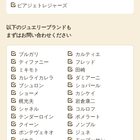
ピアジェ
トレジャーズ
以下のジュエリーブランドも
まずはお問い合わせください
ブルガリ
カルティエ
ティファニー
フレッド
ミキモト
田崎
カレライカレラ
ダミアーニ
ブシュロン
ショパール
ショーメ
カシケイ
梶光夫
岩倉康二
シャネル
コルロフ
テンダーロイン
ポメラート
クイーン
ノンブル
ポンテヴェキオ
ジュネ
バカラ
モーブッサン