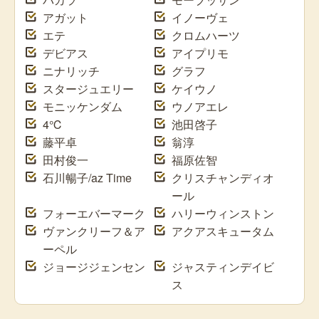
アガット
イノーヴェ
エテ
クロムハーツ
デビアス
アイプリモ
ニナリッチ
グラフ
スタージュエリー
ケイウノ
モニッケンダム
ウノアエレ
4℃
池田啓子
藤平卓
翁淳
田村俊一
福原佐智
石川暢子/az Time
クリスチャンディオ
ール
フォーエバーマーク
ハリーウィンストン
ヴァンクリーフ＆ア
アクアスキュータム
ーペル
ジョージジェンセン
ジャスティンデイビ
ス