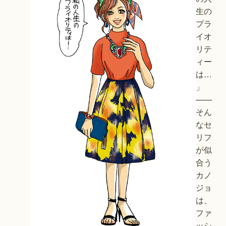
生の
プラ
イオ
リテ
ィー
は…
」
——
そん
なセ
リフ
が似
合う
カノ
ジョ
は、
ファ
ッシ