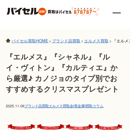
バイセル買取HOME
ブランド品買取
エルメス買取
『エルメ
>
>
>
『エルメス』『シャネル』『ル
イ・ヴィトン』『カルティエ』か
ら厳選♪ カノジョのタイプ別でお
すすめするクリスマスプレゼント
2025.11.06
ブランド品買取
エルメス買取
金(貴金属)買取
コラム