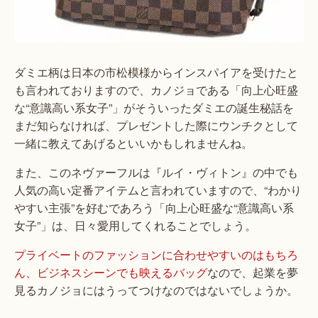
ダミエ柄は日本の市松模様からインスパイアを受けたと
も言われておりますので、カノジョである「向上心旺盛
な“意識高い系女子”」がそういったダミエの誕生秘話を
まだ知らなければ、プレゼントした際にウンチクとして
一緒に教えてあげるといいかもしれませんね。
また、このネヴァーフルは『ルイ・ヴィトン』の中でも
人気の高い定番アイテムと言われていますので、“わかり
やすい主張”を好むであろう「向上心旺盛な“意識高い系
女子”」は、日々愛用してくれることでしょう。
プライベートのファッションに合わせやすいのはもちろ
ん、ビジネスシーンでも映えるバッグ
なので、起業を夢
見るカノジョにはうってつけなのではないでしょうか。