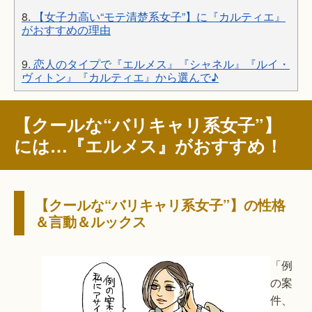
8.
【女子力高い“モテ清楚系女子”】に『カルティエ』
がおすすめの理由
9.
恋人のタイプで『エルメス』『シャネル』『ルイ・
ヴィトン』『カルティエ』から選んで♪
【クールな“バリキャリ系女子”】
には…『エルメス』がおすすめ！
【クールな“バリキャリ系女子”】の性格
＆言動＆ルックス
「例
の案
件、