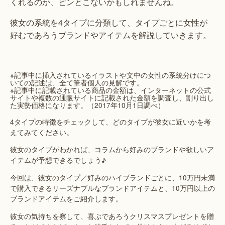
くれるのか、ピンとこないかもしれませんね。
彼女の系統を4タイプに分類して、タイプごとに女性が
好むであろうブランドやアイテムを解説していきます。
※記事中に挿入されているイラストや文中の女性の系統分けにつ
いての記述は、全て筆者個人の見解です。
※記事中に記載されている商品の金額は、インターネットの公式
サイトや複数の通販サイトに記載された金額を調査し、割り出し
た実勢価格になります。（2017年10月1日調べ）
4タイプの特徴をチェックして、どのタイプが彼女に近いかを考
えてみてください。
彼女のタイプがわかれば、コラムから好みのブランドや欲しいア
イテムが予想できるでしょう♪
今回は、彼女のタイプ／好みのハイブランドごとに、10万円未満
で購入できるリーズナブルなブランドアイテムと、10万円以上の
ブランドアイテムをご紹介します。
彼女の気持ちを察して、喜ぶであろうクリスマスプレゼントを贈