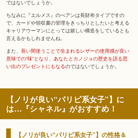
ではないでしょうか。
ちなみに『エルメス』のべアンは長財布タイプですの
で、カードや領収書の管理をきっちりとしたいと考える
キャリアウーマンにとっては嬉しい構造をしているとも
言えるかもしれませんね。
また、
長い間使うことで生まれるレザーの使用感が良い
意味での“味”となり、あなたとカノジョの歴史を語る思
い出のプレゼントにもなる
のではないでしょうか。
【ノリが良い“パリピ系女子”】に
は…『シャネル』がおすすめ！
【ノリが良い“パリピ系女子”】の性格＆