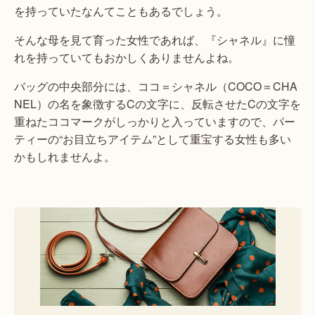
を持っていたなんてこともあるでしょう。
そんな母を見て育った女性であれば、『シャネル』に憧
れを持っていてもおかしくありませんよね。
バッグの中央部分には、ココ＝シャネル（COCO＝CHA
NEL）の名を象徴するCの文字に、反転させたCの文字を
重ねたココマークがしっかりと入っていますので、パー
ティーの“お目立ちアイテム”として重宝する女性も多い
かもしれませんよ。