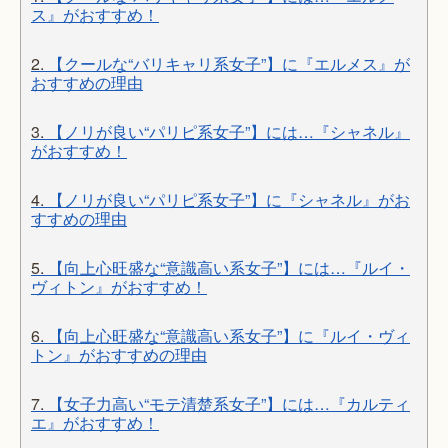
ス』がおすすめ！
2.
【クールな“バリキャリ系女子”】に『エルメス』が
おすすめの理由
3.
【ノリが良い“パリピ系女子”】には…『シャネル』
がおすすめ！
4.
【ノリが良い“パリピ系女子”】に『シャネル』がお
すすめの理由
5.
【向上心旺盛な“意識高い系女子”】には…『ルイ・
ヴィトン』がおすすめ！
6.
【向上心旺盛な“意識高い系女子”】に『ルイ・ヴィ
トン』がおすすめの理由
7.
【女子力高い“モテ清楚系女子”】には…『カルティ
エ』がおすすめ！