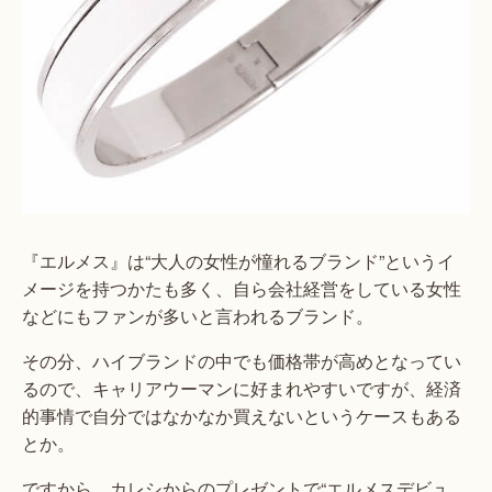
『エルメス』は“大人の女性が憧れるブランド”というイ
メージを持つかたも多く、自ら会社経営をしている女性
などにもファンが多いと言われるブランド。
その分、ハイブランドの中でも価格帯が高めとなってい
るので、キャリアウーマンに好まれやすいですが、経済
的事情で自分ではなかなか買えないというケースもある
とか。
ですから、カレシからのプレゼントで“エルメスデビュ