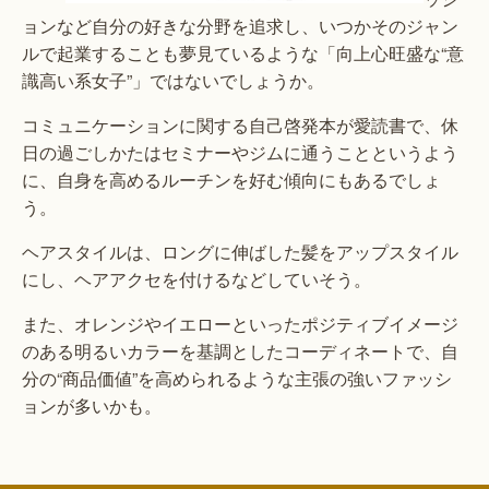
ョンなど自分の好きな分野を追求し、いつかそのジャン
ルで起業することも夢見ているような「向上心旺盛な“意
識高い系女子”」ではないでしょうか。
コミュニケーションに関する自己啓発本が愛読書で、休
日の過ごしかたはセミナーやジムに通うことというよう
に、自身を高めるルーチンを好む傾向にもあるでしょ
う。
ヘアスタイルは、ロングに伸ばした髪をアップスタイル
にし、ヘアアクセを付けるなどしていそう。
また、オレンジやイエローといったポジティブイメージ
のある明るいカラーを基調としたコーディネートで、自
分の“商品価値”を高められるような主張の強いファッシ
ョンが多いかも。