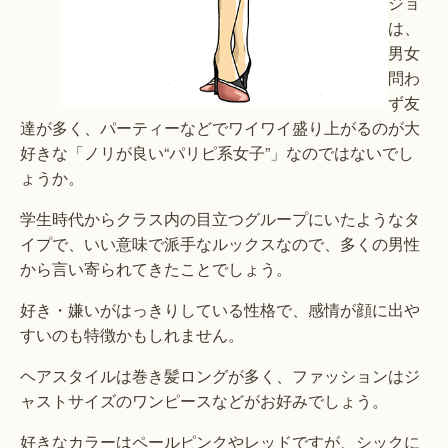
ジョ
は、
男女
問わ
ず友
達が多く、パーティーなどでワイワイ盛り上がるのが大
好きな「ノリが良い“パリピ系女子”」なのではないでし
ょうか。
学生時代からクラス内の目立つグループにいたようなタ
イプで、いい意味で派手なルックスなので、多くの男性
から言い寄られてきたことでしょう。
好き・嫌いがはっきりしている性格で、感情が顔に出や
すいのも特徴かもしれません。
ヘアスタイルは巻き髪ロングが多く、ファッションはジ
ャストサイズのワンピースなどがお好みでしょう。
好きなカラーはペールピンクやレッドですが、シックに