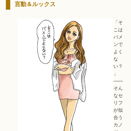
言動＆ルックス
「そ
こは
バメ
ンで
よく
な
い？
」
——
そん
なセ
リフ
が似
合う
カノ