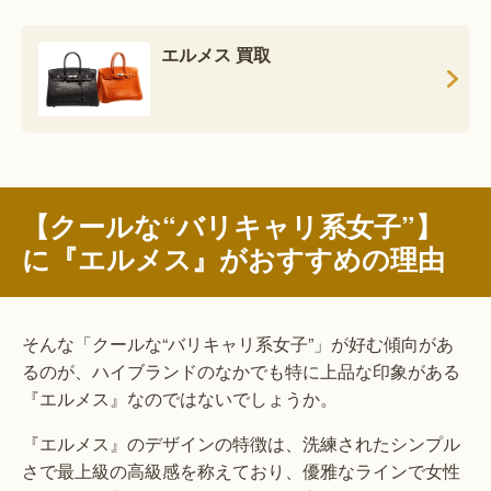
エルメス 買取
【クールな“バリキャリ系女子”】
に『エルメス』がおすすめの理由
そんな「クールな“バリキャリ系女子”」が好む傾向があ
るのが、ハイブランドのなかでも特に上品な印象がある
『エルメス』なのではないでしょうか。
『エルメス』のデザインの特徴は、洗練されたシンプル
さで最上級の高級感を称えており、優雅なラインで女性