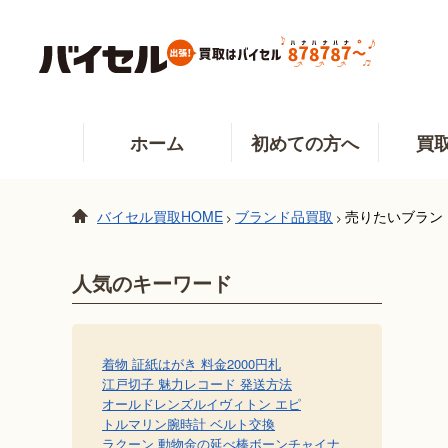
ホーム
初めての方へ
買
バイセル買取HOME
ブランド品買取
売りたいブラン
>
>
人気のキーワード
着物 証紙
はがき 料金
2000円札
江戸切子 魅力
レコード 発送方法
オールドレンズ
ルイヴィトン エピ
トルマリン
腕時計 ベルト交換
ラクーン 動物
金の延べ棒
ボーンチャイナ