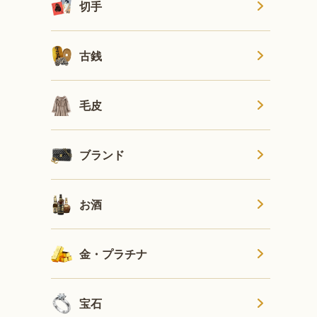
切手
古銭
毛皮
ブランド
お酒
金・プラチナ
宝石