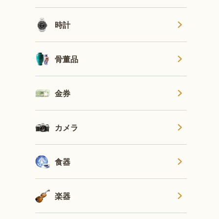
時計
骨董品
金券
カメラ
食器
楽器